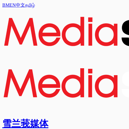
BM
EN
中文
தமிழ்
雪兰莪媒体