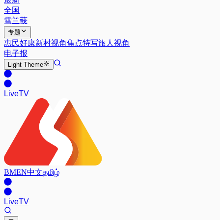
全国
雪兰莪
专题
惠民好康
新村视角
焦点特写
旅人视角
电子报
Light
Theme
Live
TV
BM
EN
中文
தமிழ்
Live
TV