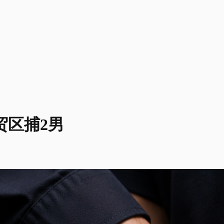
贸区捕2男