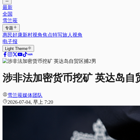
最新
全国
雪兰莪
专题
惠民好康
新村视角
焦点特写
旅人视角
电子报
Light
Theme
涉非法加密货币挖矿 英达岛自
雪兰莪媒体团队
2026-07-04, 早上 7:20