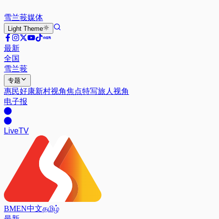
雪兰莪
媒体
Light
Theme
最新
全国
雪兰莪
专题
惠民好康
新村视角
焦点特写
旅人视角
电子报
Live
TV
BM
EN
中文
தமிழ்
最新