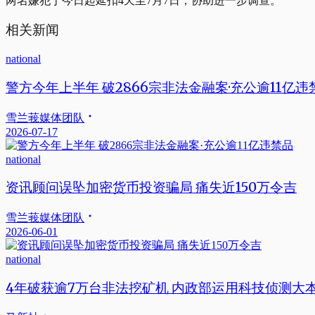
两名嫌犯于今日起延扣4天至7月7日，协助进一步调查。
相关新闻
national
警方今年上半年 破2866宗非法金融案·充公逾11亿违
雪兰莪媒体团队
2026-07-17
national
资讯顾问误坠加密货币投资骗局 痛失近150万令吉
雪兰莪媒体团队
2026-06-01
national
4年破获逾7万台非法挖矿机 内政部运用科技侦测大