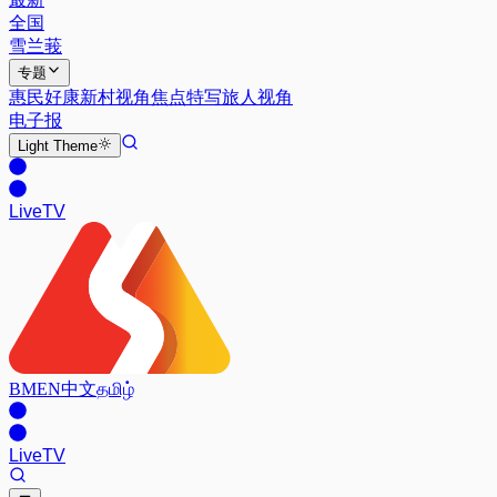
全国
雪兰莪
专题
惠民好康
新村视角
焦点特写
旅人视角
电子报
Light
Theme
Live
TV
BM
EN
中文
தமிழ்
Live
TV