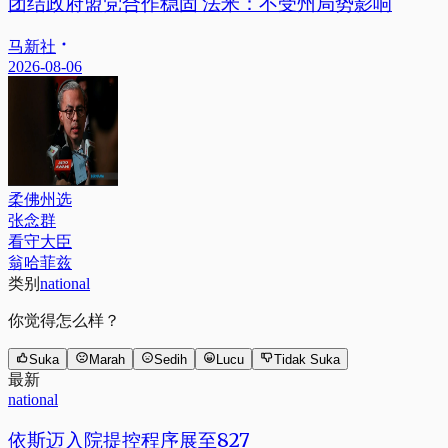
团结政府盟党合作稳固 法米：不受州局势影响
马新社
2026-08-06
柔佛州选
张念群
看守大臣
翁哈菲兹
类别
national
你觉得怎么样？
Suka
Marah
Sedih
Lucu
Tidak Suka
最新
national
依斯迈入院提控程序展至827