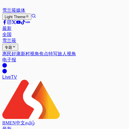
雪兰莪
媒体
Light
Theme
最新
全国
雪兰莪
专题
惠民好康
新村视角
焦点特写
旅人视角
电子报
Live
TV
BM
EN
中文
தமிழ்
最新