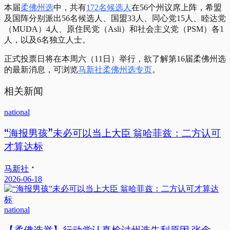
本届
柔佛州选
中，共有
172名候选人
在56个州议席上阵，希盟
及国阵分别派出56名候选人、国盟33人、同心党15人、睦达党
（MUDA）4人、原住民党（Asli）和社会主义党（PSM）各1
人，以及6名独立人士。
正式投票日将在本周六（11日）举行，欲了解第16届柔佛州选
的最新消息，可浏览
马新社柔佛州选专页
。
相关新闻
national
“海报男孩”未必可以当上大臣 翁哈菲兹：二方认可
才算达标
马新社
2026-06-18
national