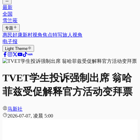
最新
全国
雪兰莪
专题
惠民好康
新村视角
焦点特写
旅人视角
电子报
Light
Theme
TVET学生投诉强制出席 翁哈
菲兹受促解释官方活动变拜票
马新社
2026-07-07, 凌晨 5:00