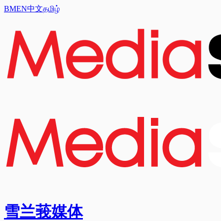
BM
EN
中文
தமிழ்
雪兰莪媒体