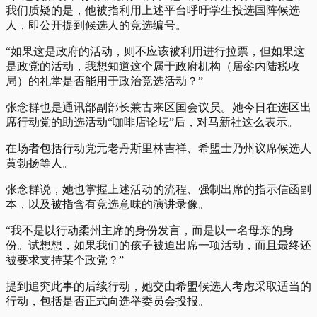
我们质疑的是，他被指利用上述平台呼吁学生投选国阵候选
人，即公开提到候选人的竞选编号。
“如果这是政府的活动，则不应该被利用进行拉票，但如果这
是政党的活动，我想知道这个属于政府机构（居銮内陆税收
局）的礼堂是否能用于政治竞选活动？”
张念群也是通讯部副部长兼古来区国会议员。她今日在选区出
席行动党的助选活动“咖啡店论坛”后，对马新社这么表示。
在场者包括行动党元老丹斯里林吉祥、希盟士乃州议席候选人
黄勃扬等人。
张念群说，她也掌握上述活动的流程、强制出席的指示信函副
本，以及被指含有竞选意味的演讲录像。
“我不是以行动柔州主席的身份发言，而是以一名母亲的身
份。试想想，如果我们的孩子被迫出席一项活动，而且最终还
被要求支持某个政党？”
提到追究此事的后续行动，她交由希盟候选人考虑采取适当的
行动，包括是否正式向选举委员会投报。