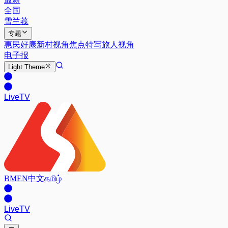
全国
雪兰莪
专题
惠民好康
新村视角
焦点特写
旅人视角
电子报
Light
Theme
Live
TV
BM
EN
中文
தமிழ்
Live
TV