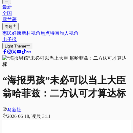
最新
全国
雪兰莪
专题
惠民好康
新村视角
焦点特写
旅人视角
电子报
Light
Theme
“海报男孩”未必可以当上大臣
翁哈菲兹：二方认可才算达标
马新社
2026-06-18, 凌晨 3:11