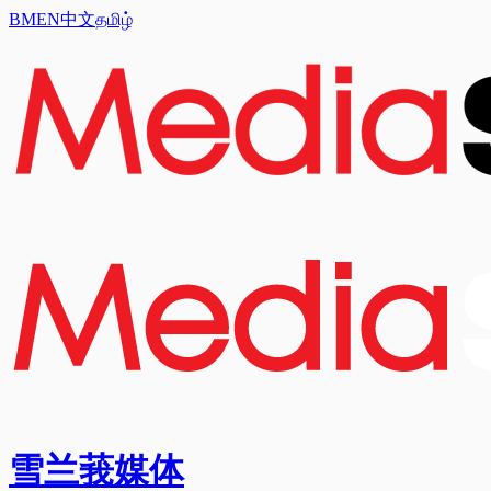
BM
EN
中文
தமிழ்
雪兰莪媒体