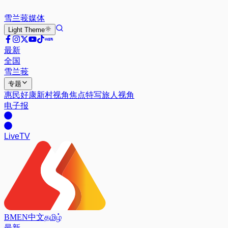
雪兰莪
媒体
Light
Theme
最新
全国
雪兰莪
专题
惠民好康
新村视角
焦点特写
旅人视角
电子报
Live
TV
BM
EN
中文
தமிழ்
最新