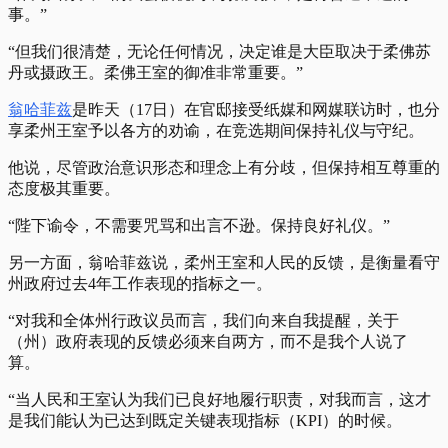
事。”
“但我们很清楚，无论任何情况，决定谁是大臣取决于柔佛苏
丹或摄政王。柔佛王室的御准非常重要。”
翁哈菲兹
是昨天（17日）在
官邸
接受纸媒和网媒联访时，也分
享柔州王室予以各方的劝谕，在竞选期间保持礼仪与守纪。
他说，尽管政治意识形态和理念上有分歧，但保持相互尊重的
态度极其重要。
“陛下谕令，不需要咒骂和出言不逊。保持良好礼仪。”
另一方面，翁哈菲兹说，柔州王室和人民的反馈，是衡量看守
州政府过去4年工作表现的指标之一。
“对我和全体州行政议员而言，我们向来自我提醒，关于
（州）政府表现的反馈必须来自两方，而不是我个人说了
算。
“当人民和王室认为我们已良好地履行职责，对我而言，这才
是我们能认为已达到既定关键表现指标（KPI）的时候。