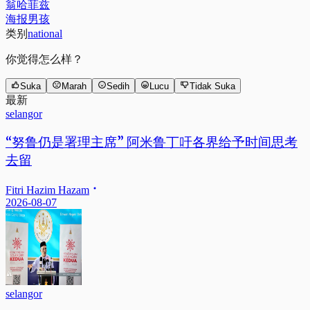
翁哈菲兹
海报男孩
类别
national
你觉得怎么样？
Suka
Marah
Sedih
Lucu
Tidak Suka
最新
selangor
“努鲁仍是署理主席” 阿米鲁丁吁各界给予时间思考
去留
Fitri Hazim Hazam
2026-08-07
selangor