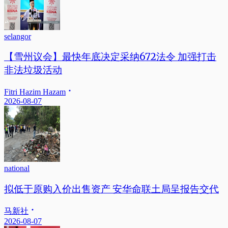
selangor
【雪州议会】最快年底决定采纳672法令 加强打击
非法垃圾活动
Fitri Hazim Hazam
2026-08-07
national
拟低于原购入价出售资产 安华命联土局呈报告交代
马新社
2026-08-07