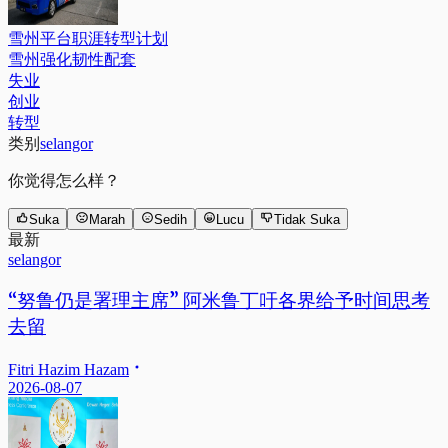
雪州平台职涯转型计划
雪州强化韧性配套
失业
创业
转型
类别
selangor
你觉得怎么样？
Suka
Marah
Sedih
Lucu
Tidak Suka
最新
selangor
“努鲁仍是署理主席” 阿米鲁丁吁各界给予时间思考
去留
Fitri Hazim Hazam
2026-08-07