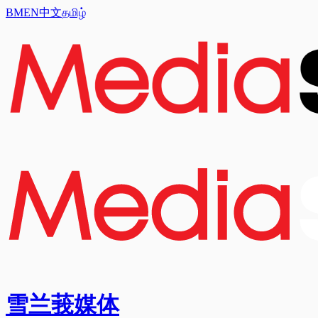
BM
EN
中文
தமிழ்
雪兰莪媒体