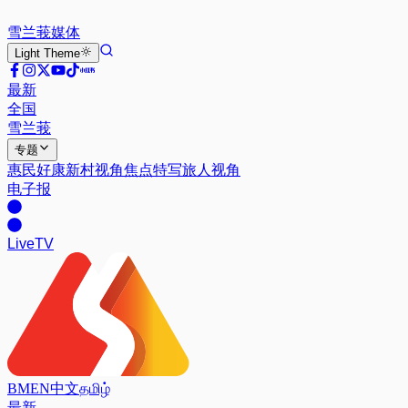
雪兰莪
媒体
Light
Theme
最新
全国
雪兰莪
专题
惠民好康
新村视角
焦点特写
旅人视角
电子报
Live
TV
BM
EN
中文
தமிழ்
最新