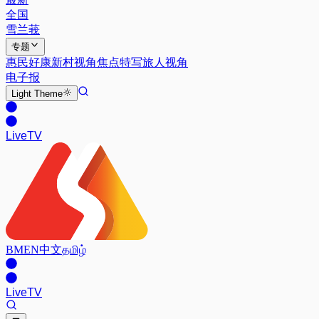
全国
雪兰莪
专题
惠民好康
新村视角
焦点特写
旅人视角
电子报
Light
Theme
Live
TV
BM
EN
中文
தமிழ்
Live
TV