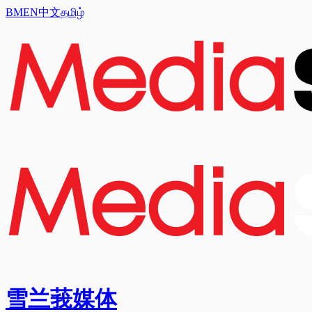
BM
EN
中文
தமிழ்
雪兰莪媒体