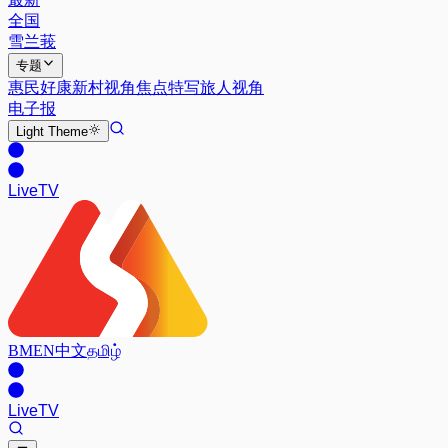
全国
雪兰莪
专题
惠民好康
新村视角
焦点特写
旅人视角
电子报
Light
Theme
Live
TV
BM
EN
中文
தமிழ்
Live
TV