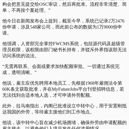
构会把意见提交给OSC审议，然后再批准。流程非常清楚、简
单，不再按个案处理。”
他今日在新闻发布会上提到，截至今早，系统已记录2万2476
份申请，涉及548家公司，而此前公布的数据为1万9000份申
请。
他强调，人资部完全掌控FWCMS系统，包括源代码及超级管
理员权限，该权限由部门秘书长持有，并驳斥外界指该部无法
访问系统的说法。
“无需再联系、会面或要求加快配额审批。一切通过系统完
成，透明清晰。”
他说，雇主应优先聘用本地员工，先根据1968年雇佣法令第
60K条文获取批准，并在MyFutureJobs平台刊登招聘信息，若
无法找到合适本地人选，才可申请外劳配额。
此外，拉马南指出，内阁已批准设立中转中心，用于安置刚抵
达我国的外劳，等待雇主接他们到工作地点。
他说，该中转中心旨在减少机场拥堵，确保外劳由申请配额的
雇主接走，以避免他们入境后发生任何滥用情况。