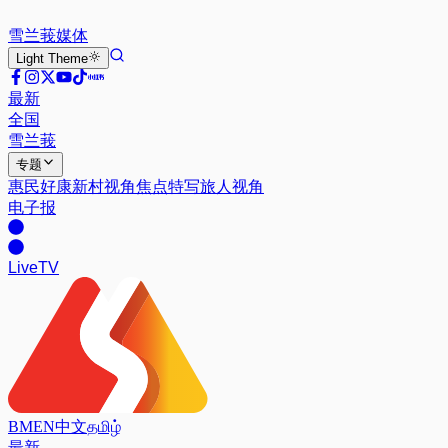
雪兰莪
媒体
Light
Theme
最新
全国
雪兰莪
专题
惠民好康
新村视角
焦点特写
旅人视角
电子报
Live
TV
BM
EN
中文
தமிழ்
最新