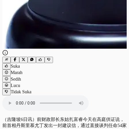
Suka
Marah
Sedih
Lucu
Tidak Suka
（吉隆坡6日讯）前财政部长东姑
扎富睿
今天在高庭供证说，
前首相丹斯里慕尤丁发出一封建议信，通过直接谈判任命54家