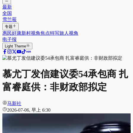
最新
全国
雪兰莪
专题
惠民好康
新村视角
焦点特写
旅人视角
电子报
Light
Theme
慕尤丁发信建议委54承包商 扎
富睿庭供：非财政部拟定
马新社
2026-07-06, 早上 6:30