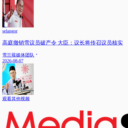
selangor
高庭撤销雪议员破产令 大臣：议长将传召议员核实
雪兰莪媒体团队
2026-08-07
观看其他视频