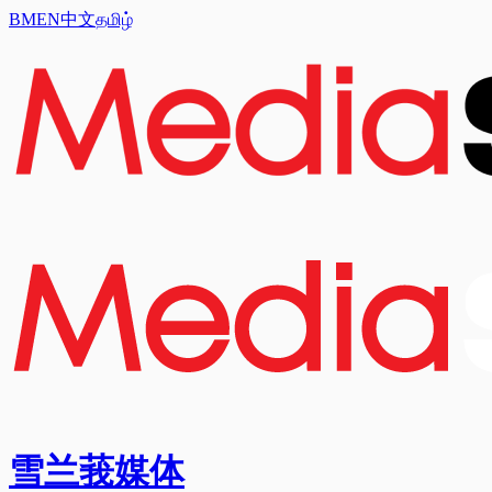
BM
EN
中文
தமிழ்
雪兰莪媒体