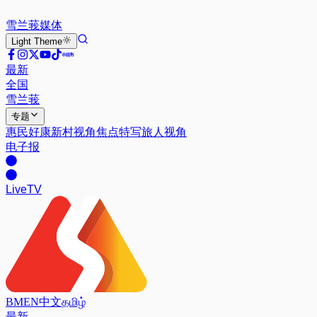
雪兰莪
媒体
Light
Theme
最新
全国
雪兰莪
专题
惠民好康
新村视角
焦点特写
旅人视角
电子报
Live
TV
BM
EN
中文
தமிழ்
最新