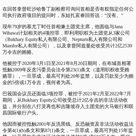
在回答拿督旺沙哈鲁丁副检察司询问首相是否有权指定任何公
司执行政府项目的提问时，东姑扎富睿回答说：“没有。”
现年79岁的慕尤丁时任首相兼土团党主席，他面临与Jana
Wibawa计划相关的4项控罪，即利用职权为土团党从3家公司
（Bukhary Equity私人有限公司、Nepturis私人有限公司和
Mamfor私人有限公司），以及拿督阿兹曼处收受共计2亿2530
万令吉的贿赂。
他被控于2020年3月1日至2021年8月20日期间，在布城首相署
抵触2009年反贪污委员会法令第23(1)条文（滥用职权收受贿
赂罪），一旦罪成，最高可判处20年监禁，以及罚款至少为贿
金的5倍或1万令吉，视何者为高。
巴莪国会议员还面临3项控罪，被控于2021年2月至2022年7月
期间，从Bukhary Equity公司收受总计2亿令吉的非法活动收
益，并分别在八打灵再也和吉隆坡存入土团党的大马银行和联
昌国际银行户头。
他因而被控抵触2001年反洗黑钱、反恐融资及非法活动收益法
令第4(1)(b)条文和第87(1)条文，一旦罪成，最高可判处15年监