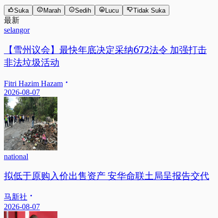
Suka
Marah
Sedih
Lucu
Tidak Suka
最新
selangor
【雪州议会】最快年底决定采纳672法令 加强打击
非法垃圾活动
Fitri Hazim Hazam
2026-08-07
national
拟低于原购入价出售资产 安华命联土局呈报告交代
马新社
2026-08-07