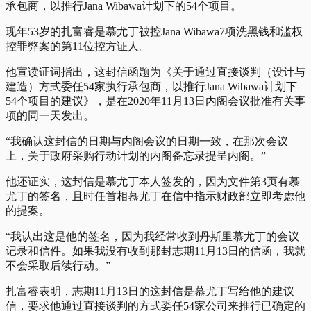
承包商，以推行Jana Wibawa计划下的54个项目。
现年53岁的
扎富睿
是慕尤丁被控Jana Wibawa7项洗黑钱和滥权
控罪弊案的第11位控方证人。
他宣读证词指出，这封信函题为《关于通过直接谈判（设计与
建造）方式委任54家执行承包商，以推行Jana Wibawa计划下
54个项目的建议》，是在2020年11月13日内阁会议批准有关事
项的同一天发出。
“我确认这封信的日期与内阁会议的日期一致，在那次会议
上，关于政府采购行动计划的内阁备忘录提呈内阁。”
他还证实，这封信是慕尤丁本人签发的，因为文件第3页有慕
尤丁的签名，且时任首相慕尤丁在信中指示财政部立即考虑他
的提案。
“我认出这是他的签名，因为我经常收到丹斯里慕尤丁的会议
记录和信件。如果我没有收到那封志期11月13日的信函，我就
不会采取后续行动。”
扎富睿
表明，志期11月13日的这封信是慕尤丁写给他的建议
信，要求他通过直接谈判的方式委任54家公司来推行已确定的