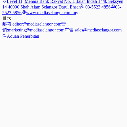
Level 11, Menara Bank Rakyat No. 1, Jalan Indah 14/8, Seksyen
14 40000 Shah Alam Selangor Darul Ehsan
03-5523 4856
03-
5523 5856
www.mediaselangor.com.my
目录
邮箱:
editor@mediaselangor.com
营
销:
marketing@mediaselangor.com
广告:
sales@mediaselangor.com
Aduan Penerbitan