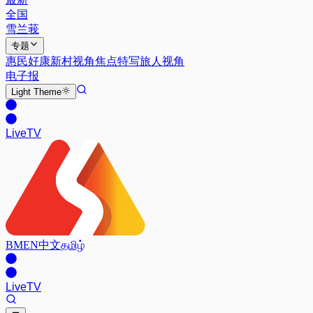
全国
雪兰莪
专题
惠民好康
新村视角
焦点特写
旅人视角
电子报
Light
Theme
Live
TV
BM
EN
中文
தமிழ்
Live
TV