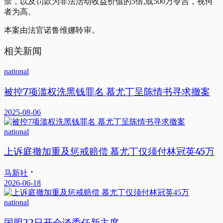
禁，以及罚款为非法活动收益价值的5倍,或500万令吉，视何
者为高。
本案由法官诺鲁维娜聆审。
相关新闻
national
被控7项滥权洗黑钱罪名 慕尤丁呈陈情书寻求撤案
2025-08-06
national
上诉庭撤加重及惩戒赔偿 慕尤丁仅须付林冠英45万
马新社
2026-06-18
national
国盟22日开会谈委任新主席