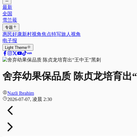
最新
全国
雪兰莪
专题
惠民好康
新村视角
焦点特写
旅人视角
电子报
Light
Theme
舍弃幼果保品质 陈贞龙培育出“
Nazli Ibrahim
2026-07-07, 凌晨 2:30