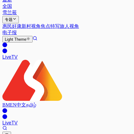
全国
雪兰莪
专题
惠民好康
新村视角
焦点特写
旅人视角
电子报
Light
Theme
Live
TV
BM
EN
中文
தமிழ்
Live
TV