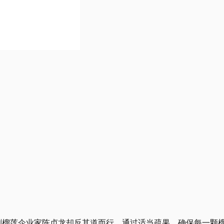
刺榴莲企业家陈贞龙却反其道而行，通过适当疏果，确保每一颗