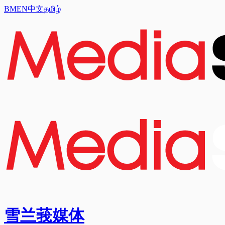
BM
EN
中文
தமிழ்
雪兰莪媒体