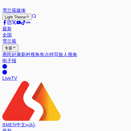
雪兰莪
媒体
Light
Theme
最新
全国
雪兰莪
专题
惠民好康
新村视角
焦点特写
旅人视角
电子报
Live
TV
BM
EN
中文
தமிழ்
最新