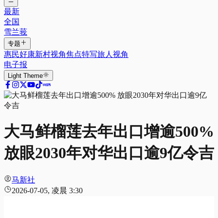
最新
全国
雪兰莪
专题
惠民好康
新村视角
焦点特写
旅人视角
电子报
Light
Theme
大马鲜榴莲去年出口增逾500%
放眼2030年对华出口逾9亿令吉
马新社
2026-07-05, 凌晨 3:30