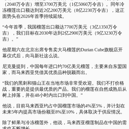
（2040万令吉）增至3700万美元（1亿5060万令吉）。同年冷
冻榴莲出口额达到近2亿200万美元（8亿2230万令吉），这正
面势头在2026年首季持续延续。
“今年首季，我国榴莲出口额达7700万美元（3亿1350万令
吉），我们目标在2030年达到2亿2900万美元（9亿3230万令
吉）。”
他星期六在北京出席专售卖大马榴莲的Durian Cube旗舰店开
幕仪式后，向马新社这么说。
尼克曼提到，中国每年进口约70亿美元榴莲，主要来自东盟国
家，而马来西亚凭借其优质品种脱颖而出。
“我们的黑刺和猫山王在当地市场非常受欢迎。我们不打价格
战，重要的是提供最优质的产品。我们的榴莲在自然成熟后从
树上掉落，并在48小时内出口到中国。”
他说，目前马来西亚约占中国榴莲市场的4%至5%，并计划在
未来5年内提高市场份额至8%至10%，具体取决于供应情况。
除了鲜果与冷冻榴莲外，他说，马来西亚榴莲制品在中国的需
求也不断增长。