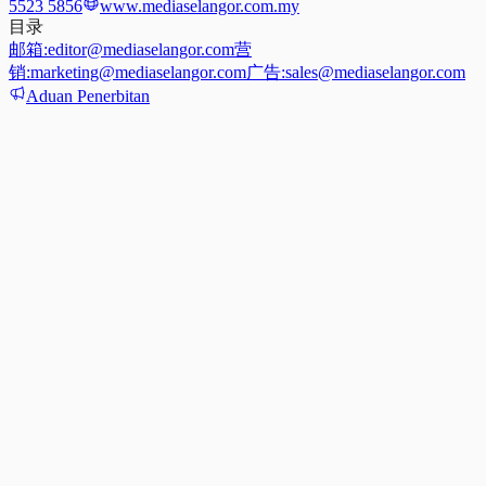
5523 5856
www.mediaselangor.com.my
目录
邮箱:
editor@mediaselangor.com
营
销:
marketing@mediaselangor.com
广告:
sales@mediaselangor.com
Aduan Penerbitan