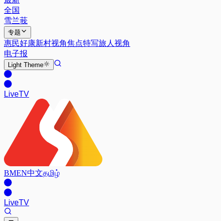
全国
雪兰莪
专题
惠民好康
新村视角
焦点特写
旅人视角
电子报
Light
Theme
Live
TV
BM
EN
中文
தமிழ்
Live
TV