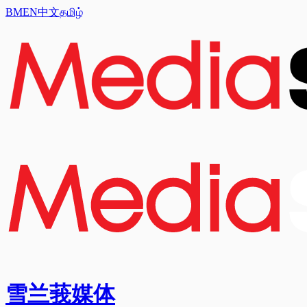
BM
EN
中文
தமிழ்
雪兰莪媒体