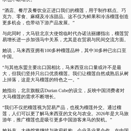
“酒店、餐厅及餐饮业正进口我们的榴莲，用于制作糕点、巧
克力、零食、麻糬及冷冻甜品。这不仅为鲜果和冷冻榴莲创造
更多机会，也带动下游产品发展。”
与此同时，大马驻北京大使馆临时代办诺法丽娜指出，榴莲贸
易增长进一步加强马中关系，尤其是在贸易与民间交流方面。
她说，马来西亚拥有100多种榴莲品种，其中30多种已出口至
中国。
“与其他东盟主要出口国相比，马来西亚出口量或许不是最
大，但我们坚持只出口优质榴莲。我们让榴莲自然成熟后从树
上掉落，这是大马榴莲的特色之一。”
她指出，北京旗舰店Durian Cube的设立，反映中国消费者对
大马榴莲的需求不断增长。
“我们不仅把榴莲视为贸易产品，也视为榴莲外交。通过榴
莲，人们可以更了解马来西亚的文化与农业。2026年是大马旅
游年，推广榴莲也是吸引更多中国游客来马的契机。”
她补充，大使馆将继续与政府机构、企业及业界合作，在中国