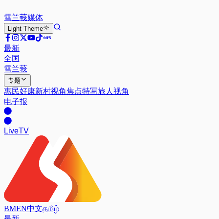
雪兰莪
媒体
Light
Theme
最新
全国
雪兰莪
专题
惠民好康
新村视角
焦点特写
旅人视角
电子报
Live
TV
BM
EN
中文
தமிழ்
最新