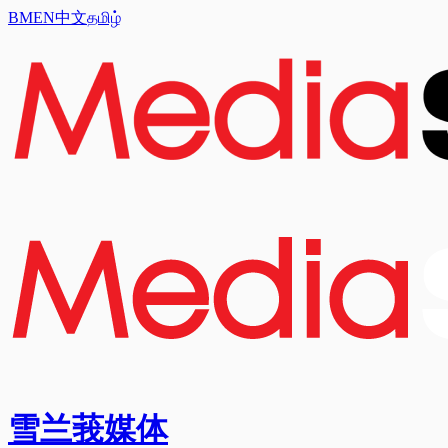
BM
EN
中文
தமிழ்
雪兰莪媒体