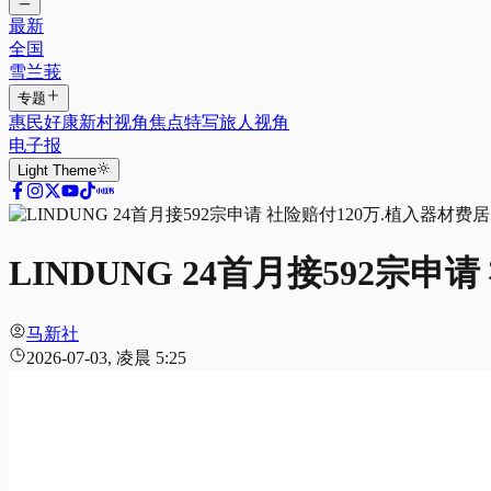
最新
全国
雪兰莪
专题
惠民好康
新村视角
焦点特写
旅人视角
电子报
Light
Theme
LINDUNG 24首月接592宗申
马新社
2026-07-03, 凌晨 5:25