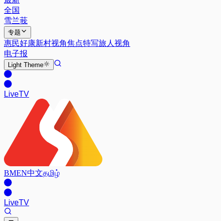
全国
雪兰莪
专题
惠民好康
新村视角
焦点特写
旅人视角
电子报
Light
Theme
Live
TV
BM
EN
中文
தமிழ்
Live
TV