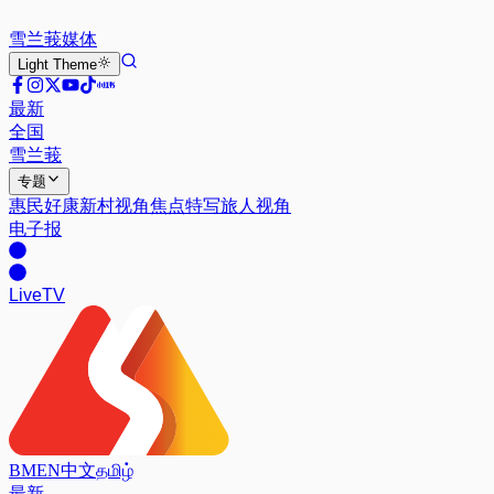
雪兰莪
媒体
Light
Theme
最新
全国
雪兰莪
专题
惠民好康
新村视角
焦点特写
旅人视角
电子报
Live
TV
BM
EN
中文
தமிழ்
最新