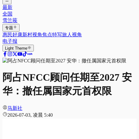
最新
全国
雪兰莪
专题
惠民好康
新村视角
焦点特写
旅人视角
电子报
Light
Theme
阿占NFCC顾问任期至2027 安
华：撤任属国家元首权限
马新社
2026-07-03, 凌晨 5:40