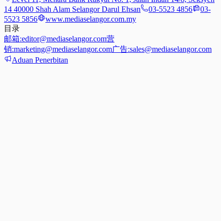
14 40000 Shah Alam Selangor Darul Ehsan
03-5523 4856
03-
5523 5856
www.mediaselangor.com.my
目录
邮箱:
editor@mediaselangor.com
营
销:
marketing@mediaselangor.com
广告:
sales@mediaselangor.com
Aduan Penerbitan