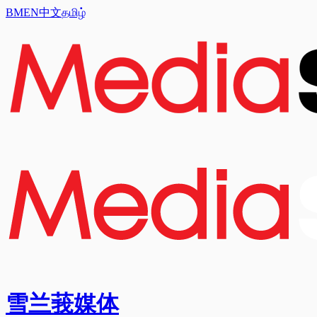
BM
EN
中文
தமிழ்
雪兰莪媒体