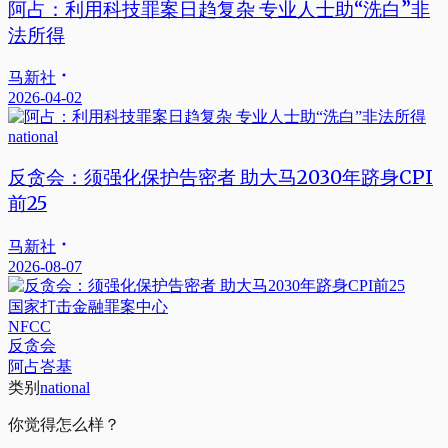
阿占：利用科技罪案日趋复杂 专业人士助“洗白”非
法所得
马新社
2026-04-02
national
反贪会：须强化保护告密者 助大马2030年跻身CPI
前25
马新社
2026-08-07
国家打击金融罪案中心
NFCC
反贪会
阿占峇基
类别
national
你觉得怎么样？