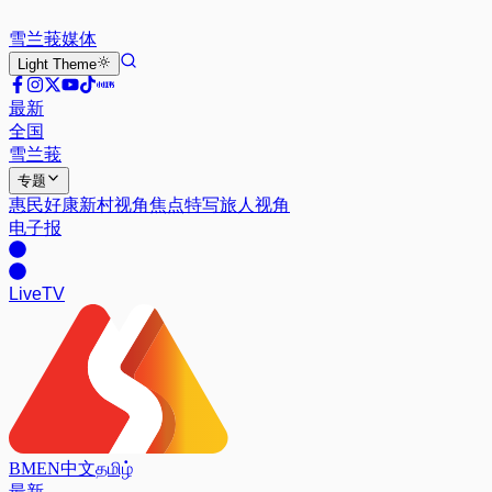
雪兰莪
媒体
Light
Theme
最新
全国
雪兰莪
专题
惠民好康
新村视角
焦点特写
旅人视角
电子报
Live
TV
BM
EN
中文
தமிழ்
最新