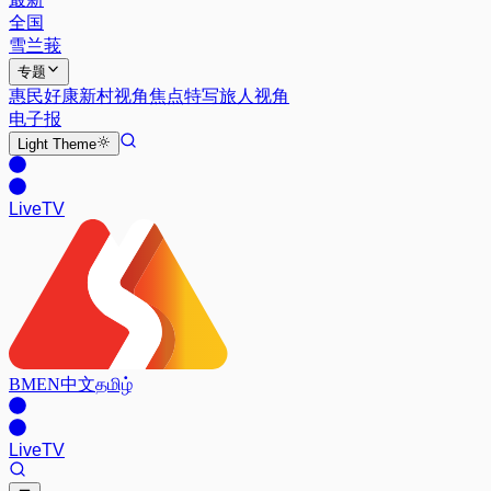
全国
雪兰莪
专题
惠民好康
新村视角
焦点特写
旅人视角
电子报
Light
Theme
Live
TV
BM
EN
中文
தமிழ்
Live
TV