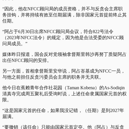
“因此，他在NFCC顾问局的成员资格，并不与反贪会主席职
务挂钩，并将持续有效至任期届满，除非国家元首提前终止其
任期。
“阿占于6月30日出席NFCC顾问局会议，符合822号法令
（2023年NFCC法令）的规定，因为他是合法受委的NFCC顾
问局成员。”
媒体昨日报道，国会反对党领袖拿督斯里韩沙再努丁质疑阿占
出任NFCC顾问的安排。
另一方面，首相拿督斯里安华说，阿占峇基成为NFCC一员，
与他之前担任反贪污委员会主席的职务并无关联。
他今日在蕉赖青年合作社花园（Taman Kobena）的As-Sodiqin
清真寺完成周五聚礼后受询时说，上述任命隶属国家元首的权
限。
“这是国家元首的任命，如果我没记错，（任期）是到2027年
届满。
“要撤销（该任命）只能由国家元首定夺。他（阿占）与反贪