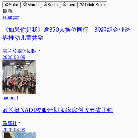
Suka
Marah
Sedih
Lucu
Tidak Suka
最新
selangor
《如果你是我》逾350人换位同行 39组织企业跨
界推动儿童共融
雪兰莪媒体团队
2026-08-09
national
教长挺NADI校服计划 助家庭创收节省开销
马新社
2026-08-09