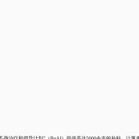
“不孕治疗和倡导计划”（BuAI）提供高达5000令吉的补贴，