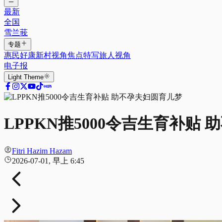
最新
全国
雪兰莪
专题
惠民好康
新村视角
焦点特写
旅人视角
电子报
Light
Theme
LPPKN推5000令吉生育补贴
Fitri Hazim Hazam
2026-07-01, 早上 6:45