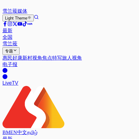
雪兰莪
媒体
Light
Theme
最新
全国
雪兰莪
专题
惠民好康
新村视角
焦点特写
旅人视角
电子报
Live
TV
BM
EN
中文
தமிழ்
最新