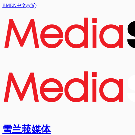
BM
EN
中文
தமிழ்
雪兰莪媒体