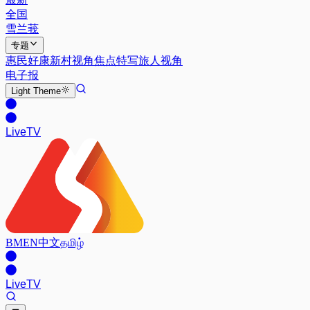
全国
雪兰莪
专题
惠民好康
新村视角
焦点特写
旅人视角
电子报
Light
Theme
Live
TV
BM
EN
中文
தமிழ்
Live
TV