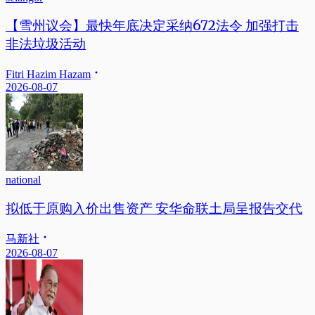
【雪州议会】最快年底决定采纳672法令 加强打击
非法垃圾活动
Fitri Hazim Hazam
2026-08-07
national
拟低于原购入价出售资产 安华命联土局呈报告交代
马新社
2026-08-07