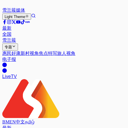
雪兰莪
媒体
Light
Theme
最新
全国
雪兰莪
专题
惠民好康
新村视角
焦点特写
旅人视角
电子报
Live
TV
BM
EN
中文
தமிழ்
最新