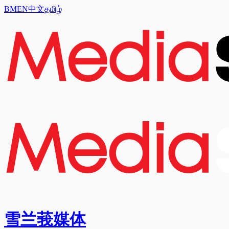
BM
EN
中文
தமிழ்
雪兰莪媒体