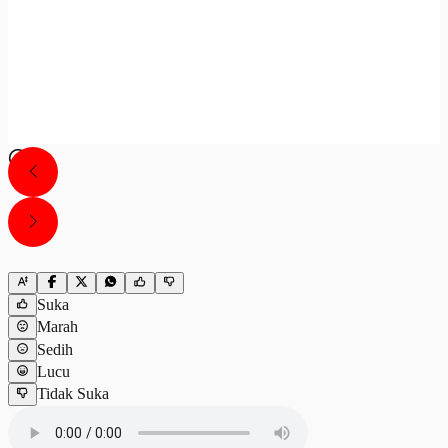
Suka
Marah
Sedih
Lucu
Tidak Suka