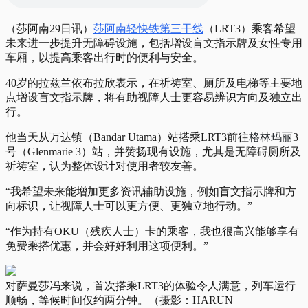
（莎阿南29日讯）
莎阿南轻快铁第三干线
（LRT3）乘客希望
未来进一步提升无障碍设施，包括增设盲文指示牌及女性专用
车厢，以提高乘客出行时的便利与安全。
40岁的拉兹兰依布拉欣表示，在祈祷室、厕所及电梯等主要地
点增设盲文指示牌，将有助视障人士更容易辨识方向及独立出
行。
他当天从万达镇（Bandar Utama）站搭乘LRT3前往
格林玛丽
3
号（Glenmarie 3）站，并赞扬现有设施，尤其是无障碍厕所及
祈祷室，认为整体设计对使用者较友善。
“我希望未来能增加更多资讯辅助设施，例如盲文指示牌和方
向标识，让视障人士可以更方便、更独立地行动。”
“作为持有OKU（残疾人士）卡的乘客，我也很高兴能够享有
免费乘搭优惠，并会好好利用这项便利。”
对萨曼莎冯来说，首次搭乘LRT3的体验令人满意，列车运行
顺畅，等候时间仅约两分钟。（摄影：HARUN