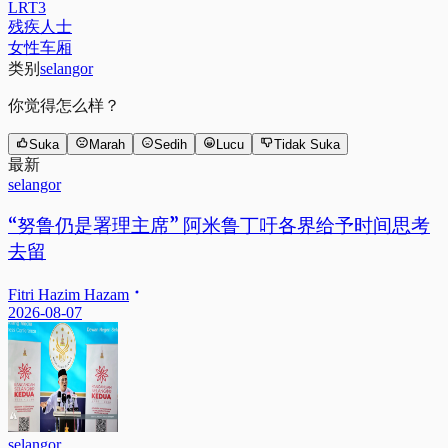
LRT3
残疾人士
女性车厢
类别
selangor
你觉得怎么样？
Suka
Marah
Sedih
Lucu
Tidak Suka
最新
selangor
“努鲁仍是署理主席” 阿米鲁丁吁各界给予时间思考
去留
Fitri Hazim Hazam
2026-08-07
selangor