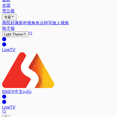
全国
雪兰莪
专题
惠民好康
新村视角
焦点特写
旅人视角
电子报
Light
Theme
Live
TV
BM
EN
中文
தமிழ்
Live
TV