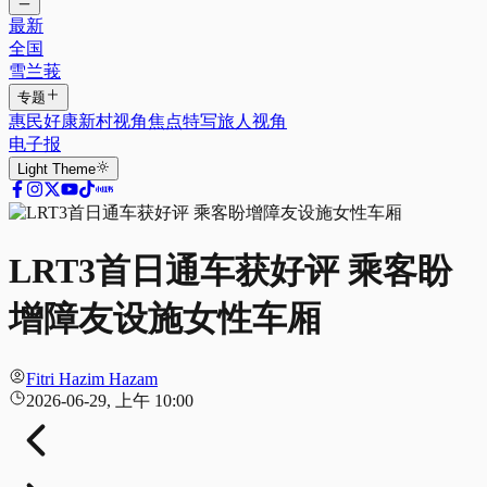
最新
全国
雪兰莪
专题
惠民好康
新村视角
焦点特写
旅人视角
电子报
Light
Theme
LRT3首日通车获好评 乘客盼
增障友设施女性车厢
Fitri Hazim Hazam
2026-06-29, 上午 10:00