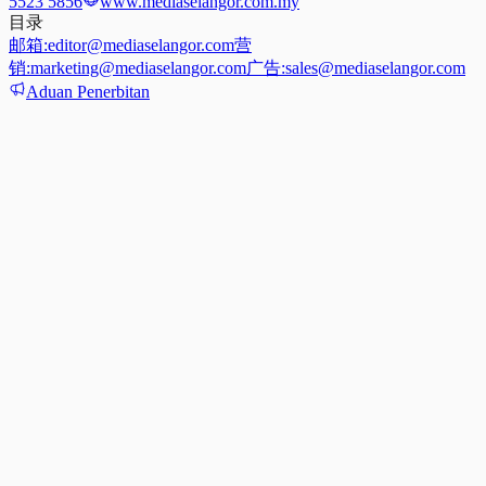
5523 5856
www.mediaselangor.com.my
目录
邮箱:
editor@mediaselangor.com
营
销:
marketing@mediaselangor.com
广告:
sales@mediaselangor.com
Aduan Penerbitan