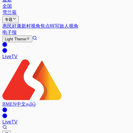
全国
雪兰莪
专题
惠民好康
新村视角
焦点特写
旅人视角
电子报
Light
Theme
Live
TV
BM
EN
中文
தமிழ்
Live
TV