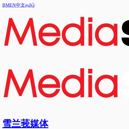
BM
EN
中文
தமிழ்
雪兰莪媒体