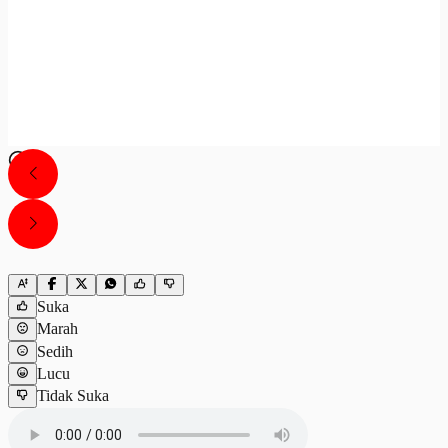
Suka
Marah
Sedih
Lucu
Tidak Suka