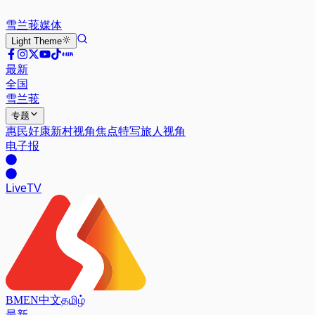
雪兰莪
媒体
Light
Theme
最新
全国
雪兰莪
专题
惠民好康
新村视角
焦点特写
旅人视角
电子报
Live
TV
BM
EN
中文
தமிழ்
最新