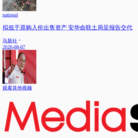
national
拟低于原购入价出售资产 安华命联土局呈报告交代
马新社
2026-08-07
观看其他视频