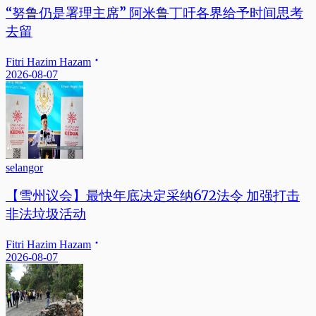
“努鲁仍是署理主席” 阿米鲁丁吁各界给予时间思考
去留
Fitri Hazim Hazam
2026-08-07
selangor
【雪州议会】最快年底决定采纳672法令 加强打击
非法垃圾活动
Fitri Hazim Hazam
2026-08-07