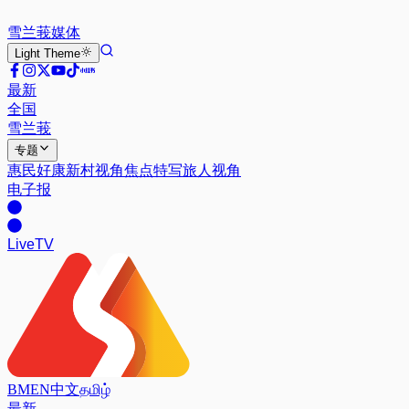
雪兰莪
媒体
Light
Theme
最新
全国
雪兰莪
专题
惠民好康
新村视角
焦点特写
旅人视角
电子报
Live
TV
BM
EN
中文
தமிழ்
最新