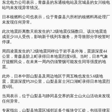
东北电力公司表示，青森县的东通核电站及宫城县的女川核电
站均未发现异常情况。
日本核燃料公司也表示，位于青森县六所村的核燃料再处理厂
未发现任何异常。
此次地震距离数天前发生的7.2级地震仅隔数日。该次地震造
成至少10人受伤，影响新干线列车服务，并导致部分学校暂时
停课。
周四凌晨发生的7.2级地震同样位于岩手县外海，震源深度44
公里，青森县阶上町录得日本地震烈度6强。当时，日本气象
厅提醒民众，在未来一周内仍须警惕可能发生同等强度的地
震。
此外，日本中部山梨县及周边地区于周五晚也发生5.6级地
震，震源深度约20公里，山梨县富士河口湖町录得日本地震烈
度6弱。
当局表示，位于山梨县与静冈县交界的富士山火山活动未发现
任何异常。
专家指出，山梨县地震区域邻近多个板块交汇处，包括菲律宾