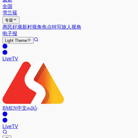
全国
雪兰莪
专题
惠民好康
新村视角
焦点特写
旅人视角
电子报
Light
Theme
Live
TV
BM
EN
中文
தமிழ்
Live
TV