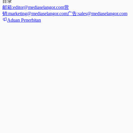
目录
邮箱:
editor@mediaselangor.com
营
销:
marketing@mediaselangor.com
广告:
sales@mediaselangor.com
Aduan Penerbitan