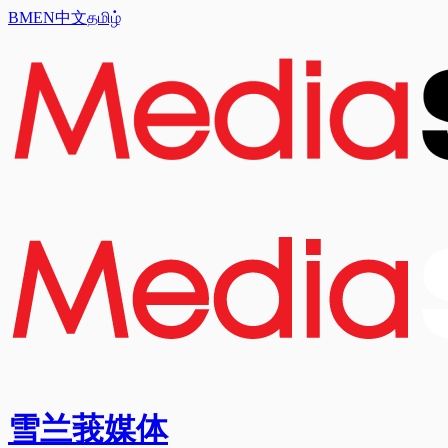
BM
EN
中文
தமிழ்
雪兰莪媒体