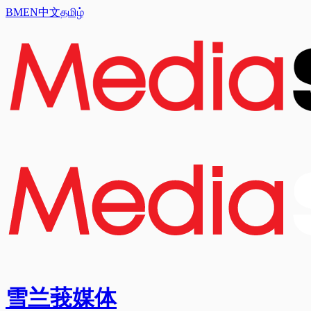
BM
EN
中文
தமிழ்
雪兰莪媒体