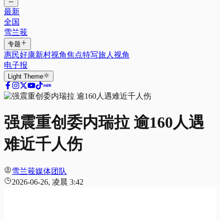
最新
全国
雪兰莪
专题
惠民好康
新村视角
焦点特写
旅人视角
电子报
Light
Theme
强震重创委内瑞拉 逾160人遇
难近千人伤
雪兰莪媒体团队
2026-06-26, 凌晨 3:42