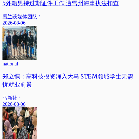
5外籍男持过期证件工作 遭雪州海事执法扣查
雪兰莪媒体团队
2026-08-06
national
郑立慷：高科技投资涌入大马 STEM领域学生无需
忧就业前景
马新社
2026-08-06