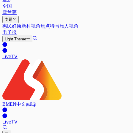
全国
雪兰莪
专题
惠民好康
新村视角
焦点特写
旅人视角
电子报
Light
Theme
Live
TV
BM
EN
中文
தமிழ்
Live
TV