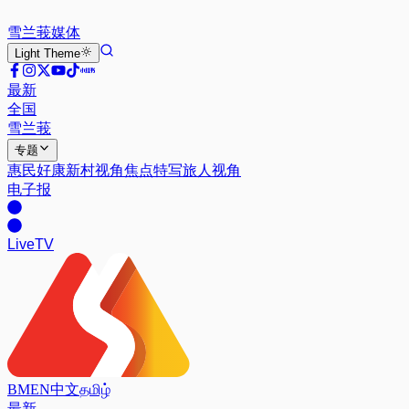
雪兰莪
媒体
Light
Theme
最新
全国
雪兰莪
专题
惠民好康
新村视角
焦点特写
旅人视角
电子报
Live
TV
BM
EN
中文
தமிழ்
最新