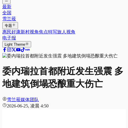
最新
全国
雪兰莪
专题
惠民好康
新村视角
焦点特写
旅人视角
电子报
Light
Theme
委内瑞拉首都附近发生强震 多
地建筑倒塌恐酿重大伤亡
雪兰莪媒体团队
2026-06-25, 凌晨 4:50