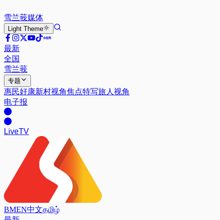
雪兰莪
媒体
Light
Theme
最新
全国
雪兰莪
专题
惠民好康
新村视角
焦点特写
旅人视角
电子报
Live
TV
BM
EN
中文
தமிழ்
最新