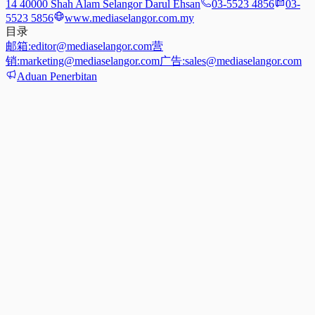
14 40000 Shah Alam Selangor Darul Ehsan
03-5523 4856
03-
5523 5856
www.mediaselangor.com.my
目录
邮箱:
editor@mediaselangor.com
营
销:
marketing@mediaselangor.com
广告:
sales@mediaselangor.com
Aduan Penerbitan