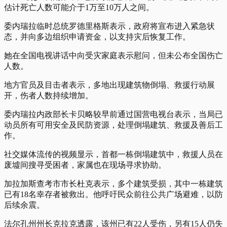
估计死亡人数可能介于1万至10万人之间。
委内瑞拉临时总统罗德里格斯表示，政府将宣布进入紧急状
态，并向多边组织申请资金，以支持灾后恢复工作。
她在全国电视讲话中向受灾家庭表示慰问，但未公布全国伤亡
人数。
地方官员及目击者表示，多地出现建筑物倒塌、救援行动展
开，伤者人数持续增加。
委内瑞拉内政部长卡贝略较早前通过国营电视台表示，当局已
动员所有可用安全及民防资源，处理倒塌建筑、救援及善后工
作。
社交媒体流传的视频显示，首都一栋倒塌建筑中，救援人员在
废墟间搜寻受困者，家属也在现场寻求协助。
加拉加斯查考市市长杜克表示，多个建筑受损，其中一栋建筑
已有18名幸存者被救出。他呼吁民众前往公共广场避难，以防
后续余震。
法尔孔州州长克拉克透露，该州已有22人受伤，另有15人仍失