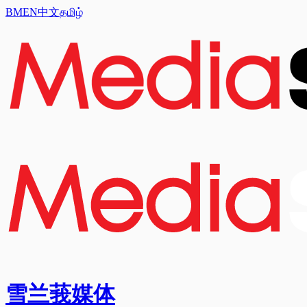
BM
EN
中文
தமிழ்
雪兰莪媒体