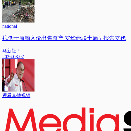
national
拟低于原购入价出售资产 安华命联土局呈报告交代
马新社
2026-08-07
观看其他视频