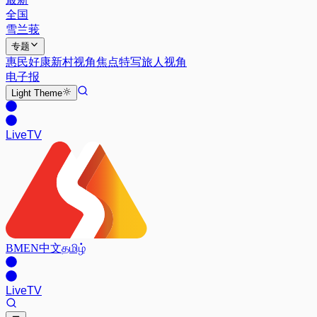
全国
雪兰莪
专题
惠民好康
新村视角
焦点特写
旅人视角
电子报
Light
Theme
Live
TV
BM
EN
中文
தமிழ்
Live
TV