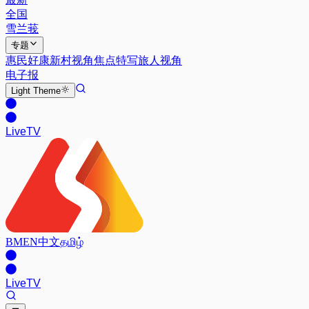
全国
雪兰莪
专题
惠民好康
新村视角
焦点特写
旅人视角
电子报
Light
Theme
Live
TV
BM
EN
中文
தமிழ்
Live
TV