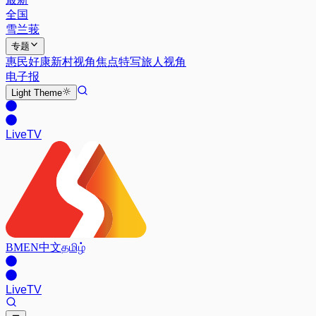
全国
雪兰莪
专题
惠民好康
新村视角
焦点特写
旅人视角
电子报
Light
Theme
Live
TV
BM
EN
中文
தமிழ்
Live
TV