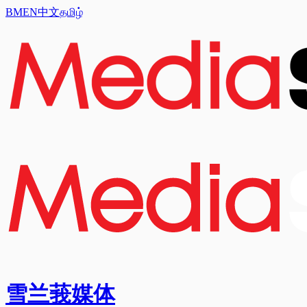
BM
EN
中文
தமிழ்
雪兰莪媒体