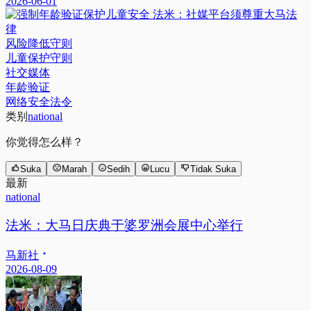
2026-06-01
风险降低守则
儿童保护守则
社交媒体
年龄验证
网络安全法令
类别
national
你觉得怎么样？
Suka
Marah
Sedih
Lucu
Tidak Suka
最新
national
法米：大马日庆典于婆罗洲会展中心举行
马新社
2026-08-09