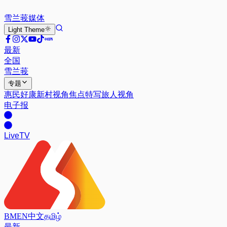
雪兰莪
媒体
Light
Theme
最新
全国
雪兰莪
专题
惠民好康
新村视角
焦点特写
旅人视角
电子报
Live
TV
BM
EN
中文
தமிழ்
最新