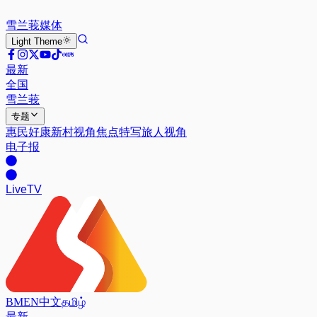
雪兰莪
媒体
Light
Theme
最新
全国
雪兰莪
专题
惠民好康
新村视角
焦点特写
旅人视角
电子报
Live
TV
BM
EN
中文
தமிழ்
最新