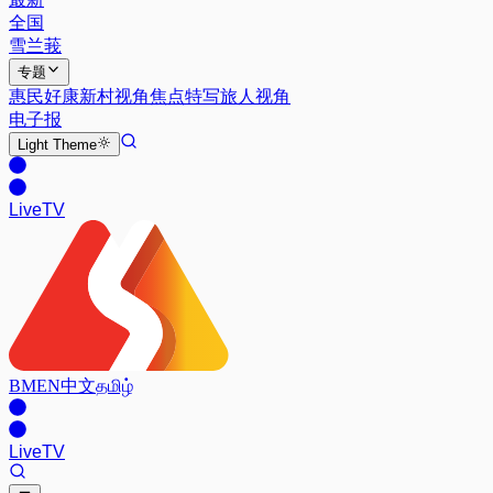
全国
雪兰莪
专题
惠民好康
新村视角
焦点特写
旅人视角
电子报
Light
Theme
Live
TV
BM
EN
中文
தமிழ்
Live
TV