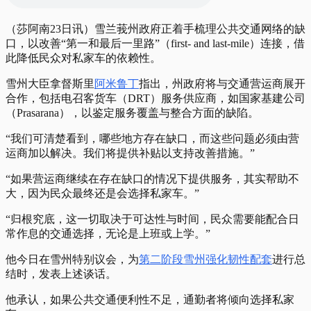
（莎阿南23日讯）雪兰莪州政府正着手梳理公共交通网络的缺
口，以改善“第一和最后一里路”（first- and last-mile）连接，借
此降低民众对私家车的依赖性。
雪州大臣拿督斯里
阿米鲁丁
指出，州政府将与交通营运商展开
合作，包括电召客货车（DRT）服务供应商，如国家基建公司
（Prasarana），以鉴定服务覆盖与整合方面的缺陷。
“我们可清楚看到，哪些地方存在缺口，而这些问题必须由营
运商加以解决。我们将提供补贴以支持改善措施。”
“如果营运商继续在存在缺口的情况下提供服务，其实帮助不
大，因为民众最终还是会选择私家车。”
“归根究底，这一切取决于可达性与时间，民众需要能配合日
常作息的交通选择，无论是上班或上学。”
他今日在雪州特别议会，为
第二阶段雪州强化韧性配套
进行总
结时，发表上述谈话。
他承认，如果公共交通便利性不足，通勤者将倾向选择私家