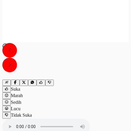
Suka
Marah
Sedih
Lucu
Tidak Suka