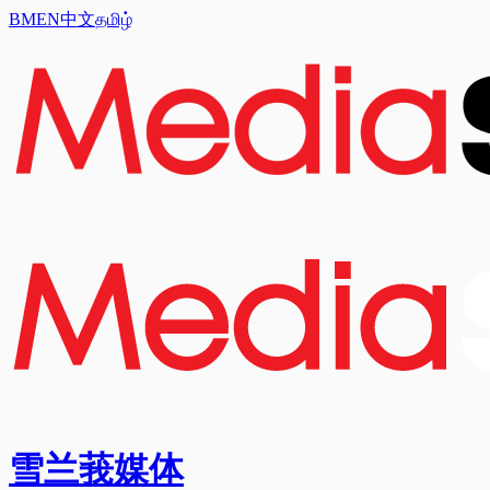
BM
EN
中文
தமிழ்
雪兰莪媒体