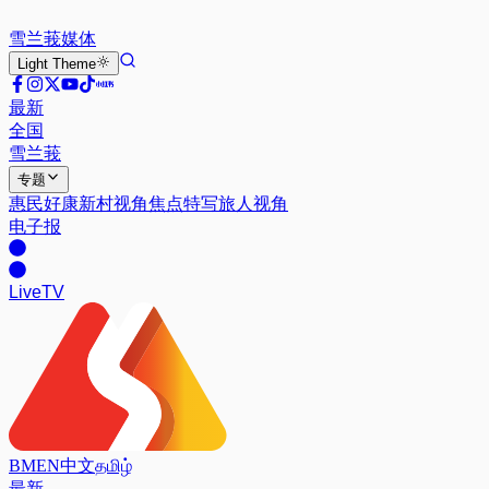
雪兰莪
媒体
Light
Theme
最新
全国
雪兰莪
专题
惠民好康
新村视角
焦点特写
旅人视角
电子报
Live
TV
BM
EN
中文
தமிழ்
最新