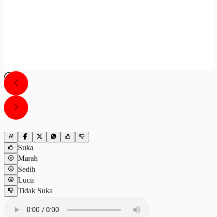
Suka
Marah
Sedih
Lucu
Tidak Suka