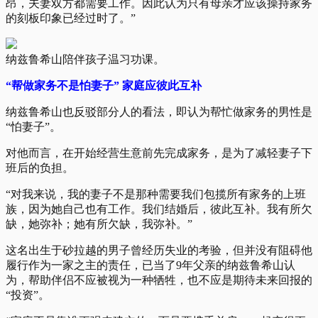
昂，夫妻双方都需要工作。因此认为只有母亲才应该操持家务
的刻板印象已经过时了。”
纳兹鲁希山陪伴孩子温习功课。
“帮做家务不是怕妻子” 家庭应彼此互补
纳兹鲁希山也反驳部分人的看法，即认为帮忙做家务的男性是
“怕妻子”。
对他而言，在开始经营生意前先完成家务，是为了减轻妻子下
班后的负担。
“对我来说，我的妻子不是那种需要我们包揽所有家务的上班
族，因为她自己也有工作。我们结婚后，彼此互补。我有所欠
缺，她弥补；她有所欠缺，我弥补。”
这名出生于砂拉越的男子曾经历失业的考验，但并没有阻碍他
履行作为一家之主的责任，已当了9年父亲的纳兹鲁希山认
为，帮助伴侣不应被视为一种牺牲，也不应是期待未来回报的
“投资”。