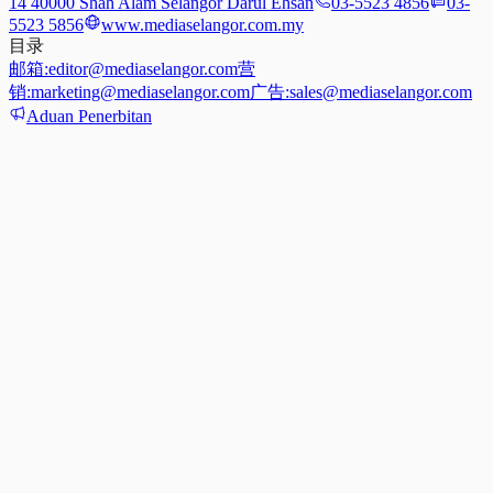
14 40000 Shah Alam Selangor Darul Ehsan
03-5523 4856
03-
5523 5856
www.mediaselangor.com.my
目录
邮箱:
editor@mediaselangor.com
营
销:
marketing@mediaselangor.com
广告:
sales@mediaselangor.com
Aduan Penerbitan