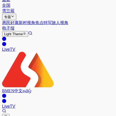
全国
雪兰莪
专题
惠民好康
新村视角
焦点特写
旅人视角
电子报
Light
Theme
Live
TV
BM
EN
中文
தமிழ்
Live
TV