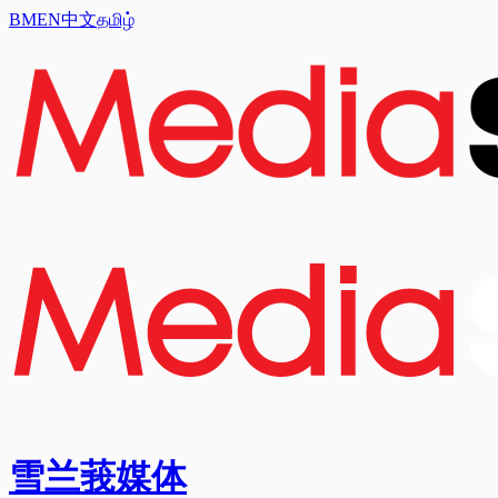
BM
EN
中文
தமிழ்
雪兰莪媒体