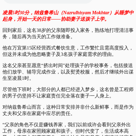
凌晨5时30分，纳兹鲁希山（Nazrulhisyam Mokhtar）从睡梦中
起身，开始一天的日常——协助妻子送孩子上学。
回到家后，这名38岁的父亲随即投入家务，熟练地打理清洁事
务，随后再为当天的工作做准备。
他在万宜第15区经营西式餐饮生意，工作繁忙且需高度投入，
但这并未成为他忽略妻子及3名孩子家庭需求的理由。
这名父亲甚至愿意“挤出时间”处理孩子的学校事务，包括接送
他们放学、辅导完成作业，以及熨烫校服，然后才继续外出谋
生至凌晨1时。
尽管他下班时，大部分的人都已经进入梦乡，这名曾是工程师
的男子仍坚持不让家庭责任完全落在妻子一人身上。
对纳兹鲁希山而言，这种日常安排并非什么新鲜事，而是作为
丈夫和父亲在家庭中应尽的责任。
“父亲的角色不仅是赚钱养家，我们以前或许会看到父亲外出
工作，母亲在家照顾家庭和孩子。但时代变了，生活成本高