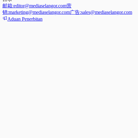
邮箱:
editor@mediaselangor.com
营
销:
marketing@mediaselangor.com
广告:
sales@mediaselangor.com
Aduan Penerbitan