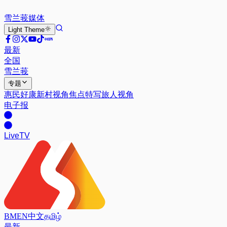
雪兰莪
媒体
Light
Theme
最新
全国
雪兰莪
专题
惠民好康
新村视角
焦点特写
旅人视角
电子报
Live
TV
BM
EN
中文
தமிழ்
最新