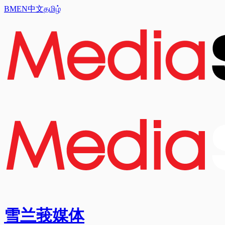
BM
EN
中文
தமிழ்
雪兰莪媒体