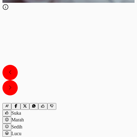
Suka
Marah
Sedih
Lucu