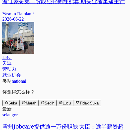
游佳豪赞第二阶段强化韧性配套 助失业者重建生计
Yasmin Ramlan
2026-06-22
LBC
失业
劳动力
就业机会
类别
national
你觉得怎么样？
Suka
Marah
Sedih
Lucu
Tidak Suka
最新
selangor
雪州Jobcare提供逾一万份职缺 大臣：逾半薪资超