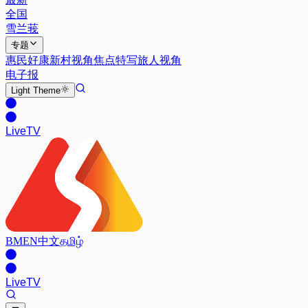
全国
雪兰莪
专题
惠民好康
新村视角
焦点特写
旅人视角
电子报
Light
Theme
Live
TV
BM
EN
中文
தமிழ்
Live
TV