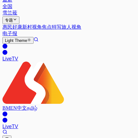
全国
雪兰莪
专题
惠民好康
新村视角
焦点特写
旅人视角
电子报
Light
Theme
Live
TV
BM
EN
中文
தமிழ்
Live
TV