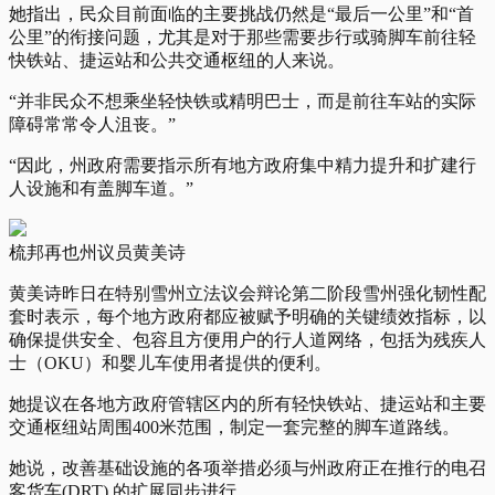
她指出，民众目前面临的主要挑战仍然是“最后一公里”和“首
公里”的衔接问题，尤其是对于那些需要步行或骑脚车前往轻
快铁站、捷运站和公共交通枢纽的人来说。
“并非民众不想乘坐轻快铁或精明​​巴士，而是前往车站的实际
障碍常常令人沮丧。”
“因此，州政府需要指示所有地方政府集中精力提升和扩建行
人设施和有盖脚车道。”
梳邦再也州议员黄美诗
黄美诗昨日在特别雪州立法议会辩论第二阶段雪州强化韧性配
套时表示，每个地方政府都应被赋予明确的关键绩效指标，以
确保提供安全、包容且方便用户的行人道网络，包括为残疾人
士（OKU）和婴儿车使用者提供的便利。
她提议在各地方政府管辖区内的所有轻快铁站、捷运站和主要
交通枢纽站周围400米范围，制定一套完整的脚车道路线。
她说，改善基础设施的各项举措必须与州政府正在推行的电召
客货车(DRT) 的扩展同步进行。