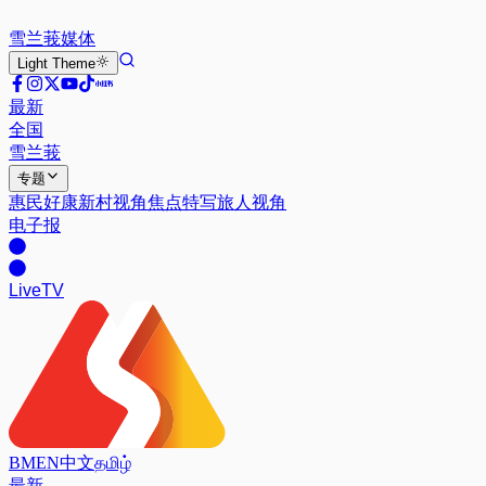
雪兰莪
媒体
Light
Theme
最新
全国
雪兰莪
专题
惠民好康
新村视角
焦点特写
旅人视角
电子报
Live
TV
BM
EN
中文
தமிழ்
最新