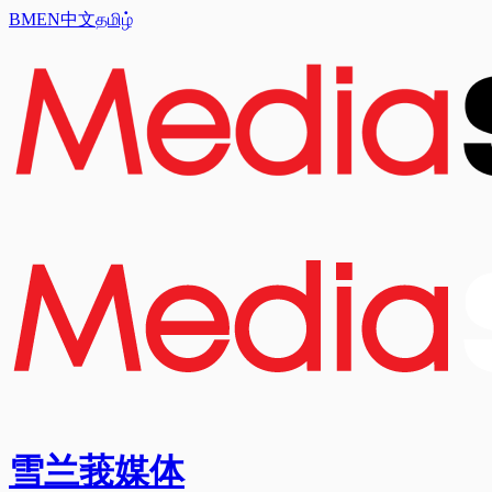
BM
EN
中文
தமிழ்
雪兰莪媒体