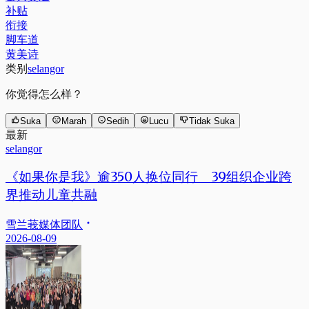
补贴
衔接
脚车道
黄美诗
类别
selangor
你觉得怎么样？
Suka
Marah
Sedih
Lucu
Tidak Suka
最新
selangor
《如果你是我》逾350人换位同行 39组织企业跨
界推动儿童共融
雪兰莪媒体团队
2026-08-09