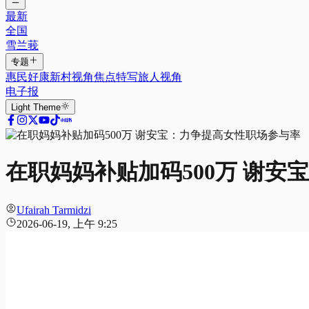
最新
全国
雪兰莪
专题
惠民好康
新村视角
焦点特写
旅人视角
电子报
Light
Theme
在职妈妈补贴加码500万 谢
Ufairah Tarmidzi
2026-06-19, 上午 9:25