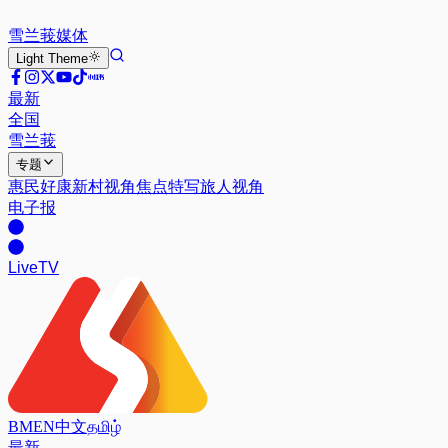
雪兰莪
媒体
Light
Theme
最新
全国
雪兰莪
专题
惠民好康
新村视角
焦点特写
旅人视角
电子报
Live
TV
BM
EN
中文
தமிழ்
最新