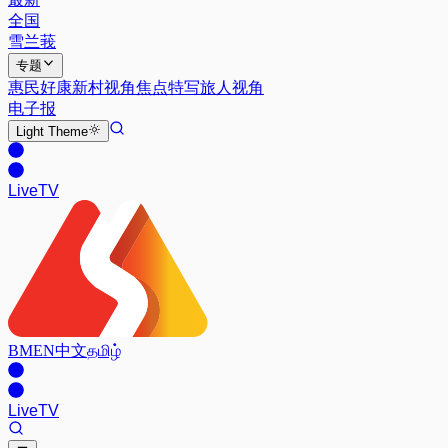
全国
雪兰莪
专题
惠民好康
新村视角
焦点特写
旅人视角
电子报
Light
Theme
Live
TV
BM
EN
中文
தமிழ்
Live
TV