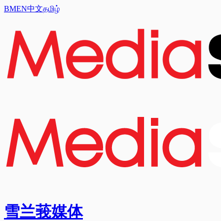
BM
EN
中文
தமிழ்
雪兰莪媒体