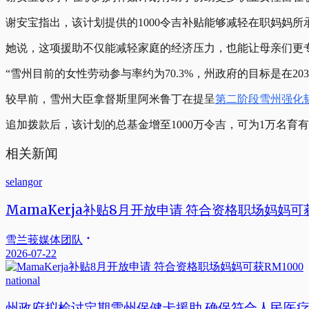
谢安宝指出，该计划提供的1000令吉补贴能够减轻在职妈妈
她说，这项援助不仅能减轻家庭的经济压力，也能让母亲们更
“雪州目前的女性劳动参与率约为70.3%，州政府的目标是在203
较早前，雪州大臣拿督斯里阿米鲁丁在提呈
第二阶段雪州强化
追加拨款后，该计划的总基金增至1000万令吉，可为1万名育有
相关新闻
selangor
MamaKerja补贴8月开放申请 符合资格职场妈妈可获
雪兰莪媒体团队
2026-07-22
national
州政府拟检讨定期雪州保健卡援助 确保符合人民医