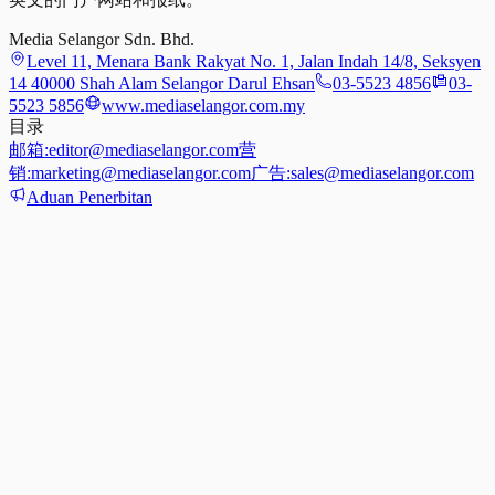
Media Selangor Sdn. Bhd.
Level 11, Menara Bank Rakyat No. 1, Jalan Indah 14/8, Seksyen
14 40000 Shah Alam Selangor Darul Ehsan
03-5523 4856
03-
5523 5856
www.mediaselangor.com.my
目录
邮箱:
editor@mediaselangor.com
营
销:
marketing@mediaselangor.com
广告:
sales@mediaselangor.com
Aduan Penerbitan