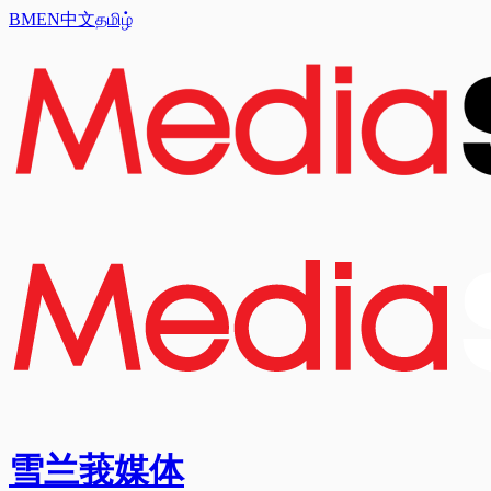
BM
EN
中文
தமிழ்
雪兰莪媒体