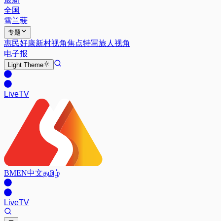
全国
雪兰莪
专题
惠民好康
新村视角
焦点特写
旅人视角
电子报
Light
Theme
Live
TV
BM
EN
中文
தமிழ்
Live
TV