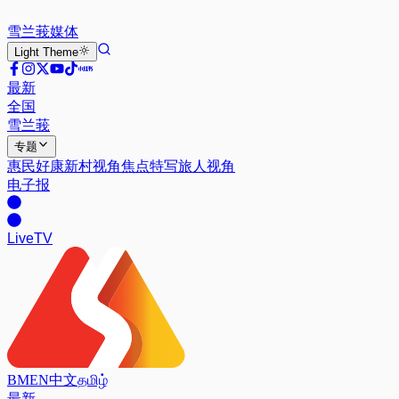
雪兰莪
媒体
Light
Theme
最新
全国
雪兰莪
专题
惠民好康
新村视角
焦点特写
旅人视角
电子报
Live
TV
BM
EN
中文
தமிழ்
最新