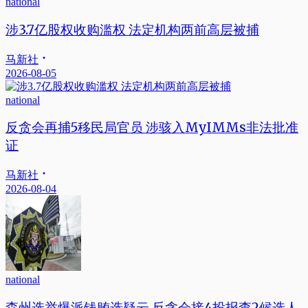
national
涉3.7亿股权收购滥权 法定机构两前高层被捕
马新社
2026-08-05
national
反贪会再捕5移民局官员 涉骇入MyIMMs非法批准
证
马新社
2026-08-04
national
森州选举爆派钱贿选疑云 反贪会接4投报查2候选人