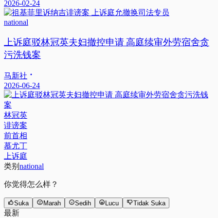
2026-02-24
national
上诉庭驳林冠英夫妇撤控申请 高庭续审外劳宿舍贪
污洗钱案
马新社
2026-06-24
林冠英
诽谤案
前首相
慕尤丁
上诉庭
类别
national
你觉得怎么样？
Suka
Marah
Sedih
Lucu
Tidak Suka
最新