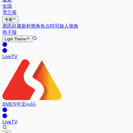
全国
雪兰莪
专题
惠民好康
新村视角
焦点特写
旅人视角
电子报
Light
Theme
Live
TV
BM
EN
中文
தமிழ்
Live
TV