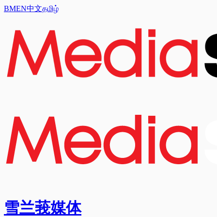
BM
EN
中文
தமிழ்
雪兰莪媒体