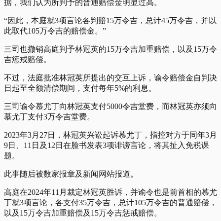
据，我们认为所判予的普通赔偿金明显过高。
“因此，本庭就3项言论各判赔15万令吉，总计45万令吉，并以
此取代105万令吉的赔偿金。”
三司也撤销高庭判予林冠英的15万令吉加重赔偿，以及15万令
吉惩戒赔偿。
不过，法庭批准林冠英所提出的交互上诉，谕令赔偿金自判决
日起至全额清偿期间，支付每年5%的利息。
三司谕令慕尤丁向林冠英支付5000令吉堂费，而林冠英亦须向
慕尤丁支付3万令吉堂费。
2023年3月27日，林冠英兴讼起诉慕尤丁，指控对方于同年3月
9日、11日及12日在脸书发表3项诽谤言论，将其扯入免税课
题。
此事随后被数家报章及新闻网站报道。
高庭在2024年11月裁定林冠英胜诉，并谕令也是前首相的慕尤
丁就3项言论，各支付35万令吉，总计105万令吉的普通赔偿，
以及15万令吉加重赔偿及15万令吉惩戒赔偿。