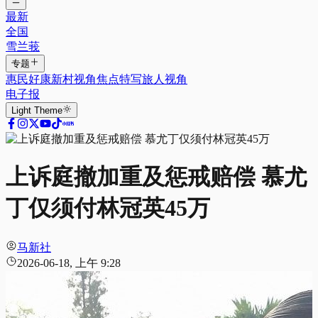
最新
全国
雪兰莪
专题
惠民好康
新村视角
焦点特写
旅人视角
电子报
Light
Theme
上诉庭撤加重及惩戒赔偿 慕尤
丁仅须付林冠英45万
马新社
2026-06-18, 上午 9:28