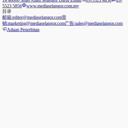
14 40000 Shah Alam Selangor Darul Ehsan
03-5523 4856
03-
5523 5856
www.mediaselangor.com.my
目录
邮箱:
editor@mediaselangor.com
营
销:
marketing@mediaselangor.com
广告:
sales@mediaselangor.com
Aduan Penerbitan