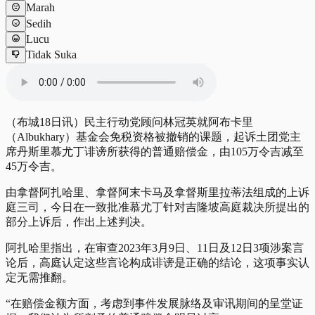
Marah
Sedih
Lucu
Tidak Suka
（布城18日讯）民主行动党顾问林冠英就阿布卡里
（Albukhary）基金会免税资格被撤销的课题，起诉土团党主
席丹斯里慕尤丁诽谤所获得的普通赔偿金，由105万令吉减至
45万令吉。
由拿督阿扎哈里、拿督阿末卡马及拿督斯里拉蒂法组成的上诉
庭三司，今日在一致批准慕尤丁针对吉隆坡高庭裁决所提出的
部分上诉后，作出上述判决。
阿扎哈里指出，在审查2023年3月9日、11日及12日3项涉案言
论后，高庭认定这些言论构成诽谤是正确的结论，这项事实认
定无需推翻。
“在赔偿金额方面，考虑到事件发展脉络及审讯期间的呈堂证