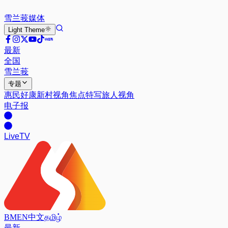
雪兰莪
媒体
Light
Theme
最新
全国
雪兰莪
专题
惠民好康
新村视角
焦点特写
旅人视角
电子报
Live
TV
BM
EN
中文
தமிழ்
最新