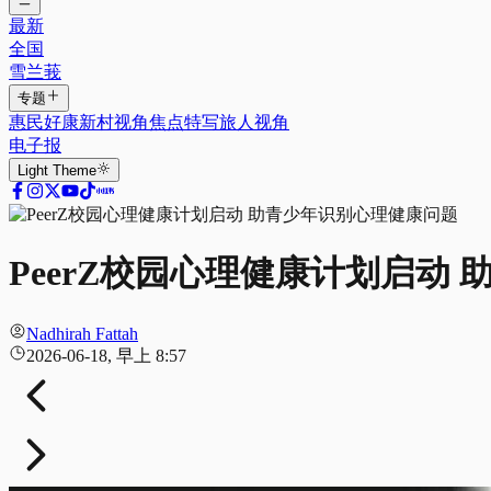
最新
全国
雪兰莪
专题
惠民好康
新村视角
焦点特写
旅人视角
电子报
Light
Theme
PeerZ校园心理健康计划启动
Nadhirah Fattah
2026-06-18, 早上 8:57