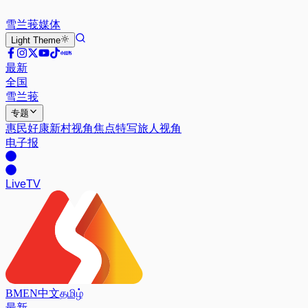
雪兰莪
媒体
Light
Theme
最新
全国
雪兰莪
专题
惠民好康
新村视角
焦点特写
旅人视角
电子报
Live
TV
BM
EN
中文
தமிழ்
最新