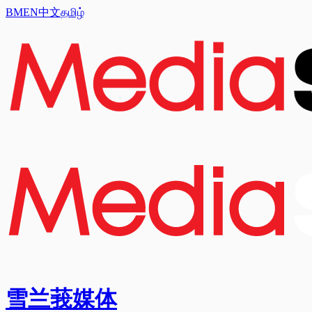
BM
EN
中文
தமிழ்
雪兰莪媒体