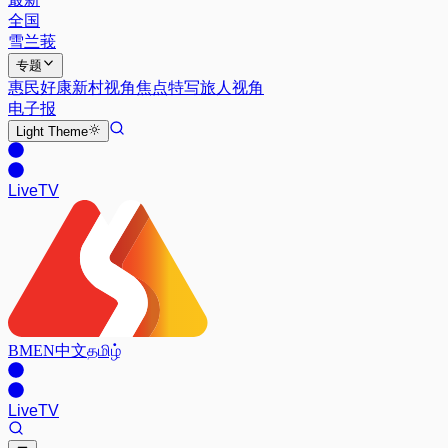
全国
雪兰莪
专题
惠民好康
新村视角
焦点特写
旅人视角
电子报
Light
Theme
Live
TV
BM
EN
中文
தமிழ்
Live
TV