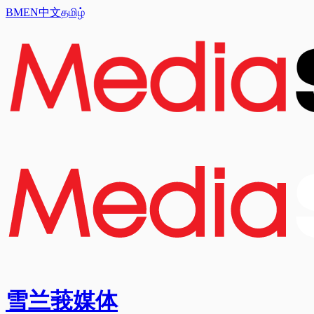
BM
EN
中文
தமிழ்
雪兰莪媒体