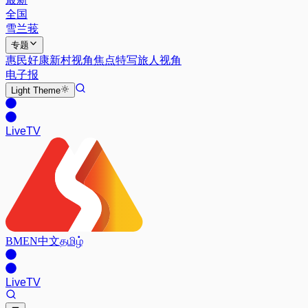
全国
雪兰莪
专题
惠民好康
新村视角
焦点特写
旅人视角
电子报
Light
Theme
Live
TV
BM
EN
中文
தமிழ்
Live
TV