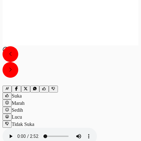
Suka
Marah
Sedih
Lucu
Tidak Suka