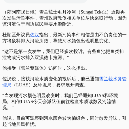
（莎阿南18日讯）雪兰莪士毛月冷河（Sungai Tekala）近期再
次发生污染事件，雪州政府敦促相关单位尽快采取行动，因为
该河流位于周边居民重要水源附近。
杜顺区州议员
佐汉
指出，最新污染事件相信是由不负责任的一
方将废料排入河流所致，导致河水颜色出现明显变化。
“这不是第一次发生，我们已经多次投诉。有些鱼池把鱼类排
泄物或污水排入双溪德卡拉河。”
他接受《雪兰莪媒体》访问时，这么指出。
佐汉说，接获河流水质变化的投诉后，他已通知
雪兰莪水务管
理局
（LUAS）及环境局，要求展开调查。
“当发现河水颜色明显改变时，我们已经通知LUAS和环境
局。相信LUAS今天会派队伍前往检查水质读数及河流情
况。”
他说，目前可观察到河水颜色转为偏绿色，同时散发异味，引
起当地居民担忧。