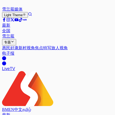
雪兰莪
媒体
Light
Theme
最新
全国
雪兰莪
专题
惠民好康
新村视角
焦点特写
旅人视角
电子报
Live
TV
BM
EN
中文
தமிழ்
最新