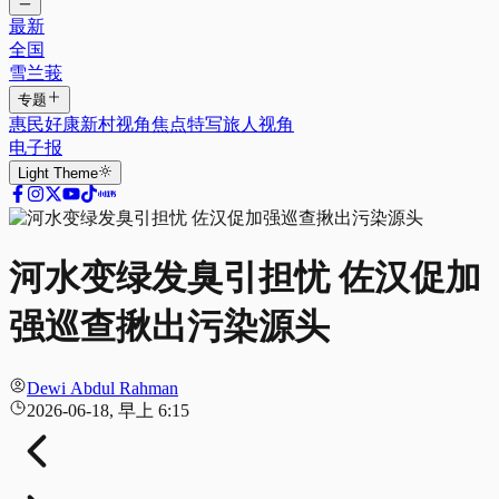
最新
全国
雪兰莪
专题
惠民好康
新村视角
焦点特写
旅人视角
电子报
Light
Theme
河水变绿发臭引担忧 佐汉促加
强巡查揪出污染源头
Dewi Abdul Rahman
2026-06-18, 早上 6:15