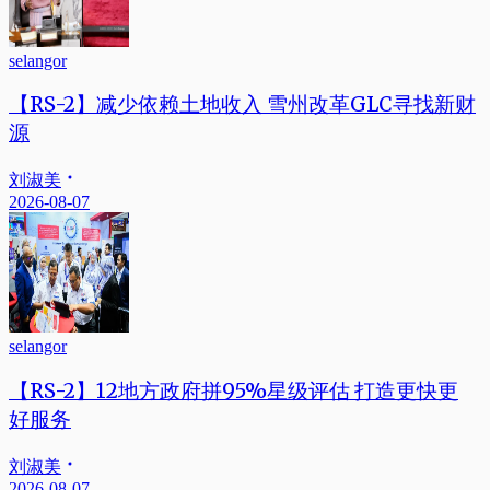
selangor
【RS-2】减少依赖土地收入 雪州改革GLC寻找新财
源
刘淑美
2026-08-07
selangor
【RS-2】12地方政府拼95%星级评估 打造更快更
好服务
刘淑美
2026-08-07