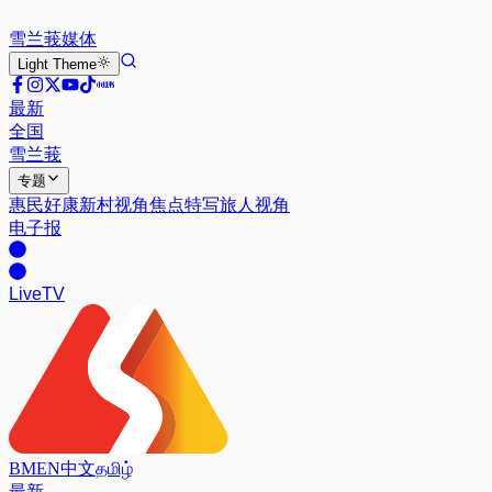
雪兰莪
媒体
Light
Theme
最新
全国
雪兰莪
专题
惠民好康
新村视角
焦点特写
旅人视角
电子报
Live
TV
BM
EN
中文
தமிழ்
最新