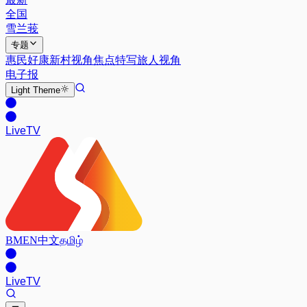
全国
雪兰莪
专题
惠民好康
新村视角
焦点特写
旅人视角
电子报
Light
Theme
Live
TV
BM
EN
中文
தமிழ்
Live
TV