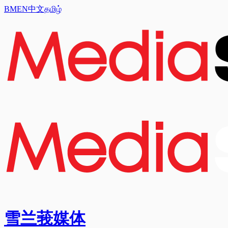
BM
EN
中文
தமிழ்
雪兰莪媒体