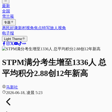
最新
全国
雪兰莪
专题
惠民好康
新村视角
焦点特写
旅人视角
电子报
Light
Theme
STPM满分考生增至1336人 总
平均积分2.88创12年新高
马新社
2026-06-18, 凌晨 5:23