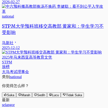
2026-02-27
national
STPM大学预科班移交高教部 黄家和：学生学习不
受影响
马新社
2025-12-12
2025年马来西亚高等教育文凭
STPM
放榜
大马考试理事会
类别
national
你觉得怎么样？
Suka
Marah
Sedih
Lucu
Tidak Suka
最新
selangor