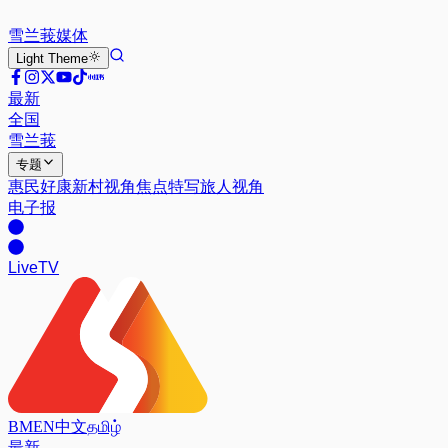
雪兰莪
媒体
Light
Theme
最新
全国
雪兰莪
专题
惠民好康
新村视角
焦点特写
旅人视角
电子报
Live
TV
BM
EN
中文
தமிழ்
最新