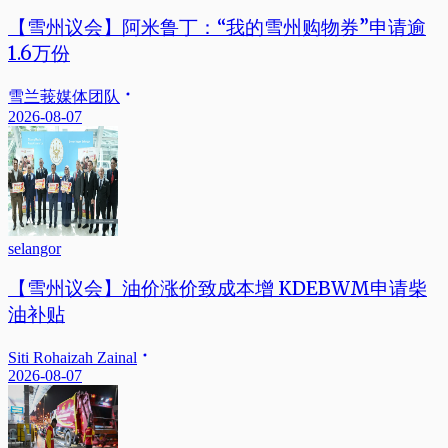
【雪州议会】阿米鲁丁：“我的雪州购物券”申请逾
1.6万份
雪兰莪媒体团队
2026-08-07
selangor
【雪州议会】油价涨价致成本增 KDEBWM申请柴
油补贴
Siti Rohaizah Zainal
2026-08-07