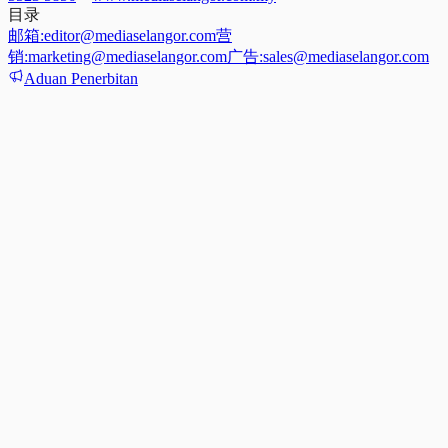
目录
邮箱:
editor@mediaselangor.com
营
销:
marketing@mediaselangor.com
广告:
sales@mediaselangor.com
Aduan Penerbitan