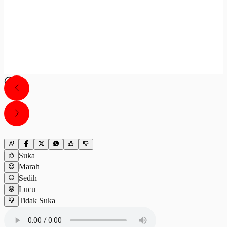
Suka
Marah
Sedih
Lucu
Tidak Suka