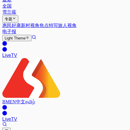
全国
雪兰莪
专题
惠民好康
新村视角
焦点特写
旅人视角
电子报
Light
Theme
Live
TV
BM
EN
中文
தமிழ்
Live
TV