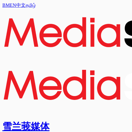
BM
EN
中文
தமிழ்
雪兰莪媒体