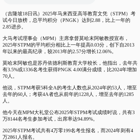
（吉隆坡18日讯）2025年马来西亚高等教育文凭（STPM）考
试今日放榜，总平均积分（PNGK）达到2.88，比上一年的
2.85进步。
大马考试理事会（MPM）主席拿督莫哈末阿敏教授宣布，
2025年STPM的平均积分相比上一年提高0.03分，创下自2013
年以来的最高纪录，较2013年的2.57分增长12.06%。
莫哈末阿敏也是苏丹依德利斯教育大学校长，他指出，去年共
有3.5%或1336名考生获得PNGK 4.00满分成绩，比2024年增加
70人。
他说，STPM考获5科全A的考生人数也从2024年的53人，增至
去年的60人；考获4A者也从前年的1228人，增至去年的1285
人。
他今天在MPM大礼堂公布2025年STPM考试成绩时说，共有3
万8144名考生参加考试，出席率达94.89%。
2025年STPM考试共有4万零199名考生报名，而2024年则有4
万2861人报名。