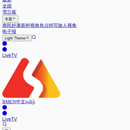
全国
雪兰莪
专题
惠民好康
新村视角
焦点特写
旅人视角
电子报
Light
Theme
Live
TV
BM
EN
中文
தமிழ்
Live
TV