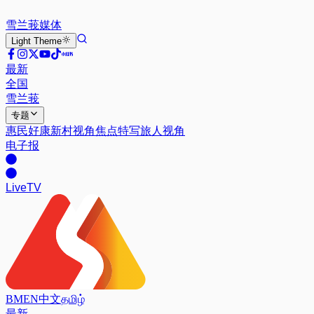
雪兰莪
媒体
Light
Theme
最新
全国
雪兰莪
专题
惠民好康
新村视角
焦点特写
旅人视角
电子报
Live
TV
BM
EN
中文
தமிழ்
最新