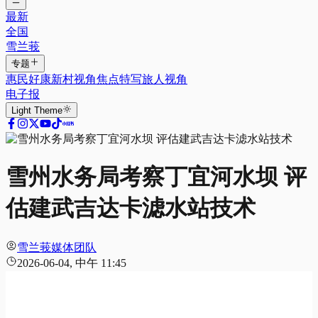
最新
全国
雪兰莪
专题
惠民好康
新村视角
焦点特写
旅人视角
电子报
Light
Theme
雪州水务局考察丁宜河水坝 评
估建武吉达卡滤水站技术
雪兰莪媒体团队
2026-06-04, 中午 11:45