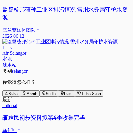
监督梳邦蒲种工业区排污情况 雪州水务局守护水资
源
雪兰莪媒体团队
2026-06-12
Luas
Air Selangor
水坝
滤水站
类别
selangor
你觉得怎么样？
Suka
Marah
Sedih
Lucu
Tidak Suka
最新
national
缅难民初步资料拟第4季收集完毕
马新社