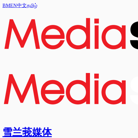
BM
EN
中文
தமிழ்
雪兰莪媒体