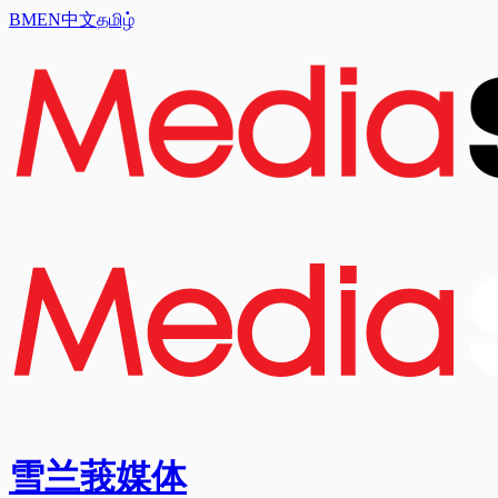
BM
EN
中文
தமிழ்
雪兰莪媒体