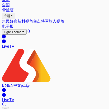
全国
雪兰莪
专题
惠民好康
新村视角
焦点特写
旅人视角
电子报
Light
Theme
Live
TV
BM
EN
中文
தமிழ்
Live
TV