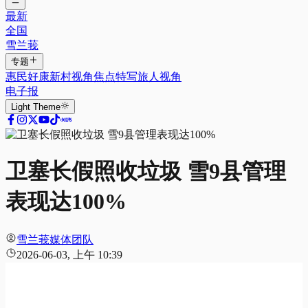
最新
全国
雪兰莪
专题
惠民好康
新村视角
焦点特写
旅人视角
电子报
Light
Theme
卫塞长假照收垃圾 雪9县管理
表现达100%
雪兰莪媒体团队
2026-06-03, 上午 10:39