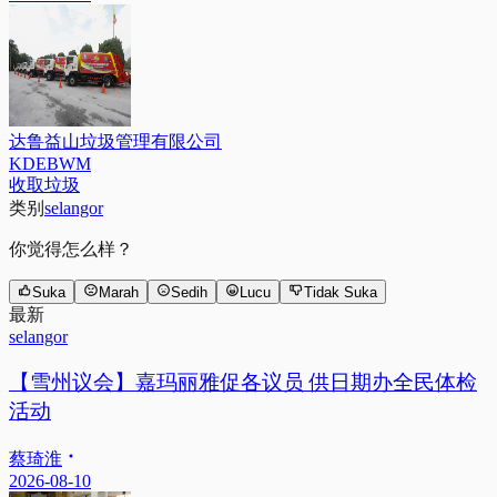
达鲁益山垃圾管理有限公司
KDEBWM
收取垃圾
类别
selangor
你觉得怎么样？
Suka
Marah
Sedih
Lucu
Tidak Suka
最新
selangor
【雪州议会】嘉玛丽雅促各议员 供日期办全民体检
活动
蔡琦淮
2026-08-10