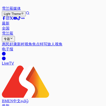
雪兰莪
媒体
Light
Theme
最新
全国
雪兰莪
专题
惠民好康
新村视角
焦点特写
旅人视角
电子报
Live
TV
BM
EN
中文
தமிழ்
最新