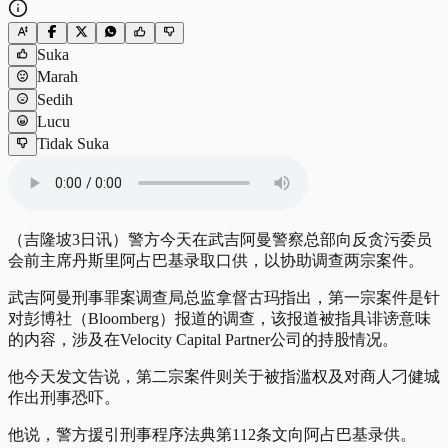
Suka
Marah
Sedih
Lucu
Tidak Suka
（吉隆坡3日讯）警方今天在武吉阿曼警察总部向反贪污委员
会前主席丹斯里阿占巴基录取口供，以协助调查两宗案件。
武吉阿曼刑事罪案调查局总监拿督古玛指出，第一宗案件是针
对彭博社（Bloomberg）报道的调查，该报道被指具诽谤意味
的内容，涉及在Velocity Capital Partner公司的持股情况。
他今天发文告说，第二宗案件则关于被指滥权及对商人刁健城
作出刑事恐吓。
他说，警方援引刑事程序法典第112条文向阿占巴基录供。