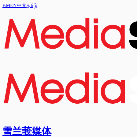
BM
EN
中文
தமிழ்
雪兰莪媒体