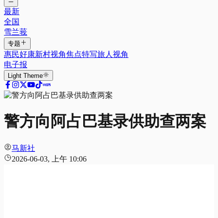
最新
全国
雪兰莪
专题
惠民好康
新村视角
焦点特写
旅人视角
电子报
Light
Theme
警方向阿占巴基录供助查两案
马新社
2026-06-03, 上午 10:06