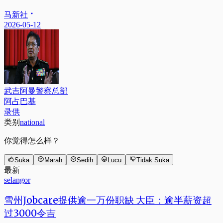
马新社
2026-05-12
武吉阿曼警察总部
阿占巴基
录供
类别
national
你觉得怎么样？
Suka
Marah
Sedih
Lucu
Tidak Suka
最新
selangor
雪州Jobcare提供逾一万份职缺 大臣：逾半薪资超
过3000令吉