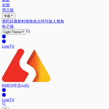
全国
雪兰莪
专题
惠民好康
新村视角
焦点特写
旅人视角
电子报
Light
Theme
Live
TV
BM
EN
中文
தமிழ்
Live
TV