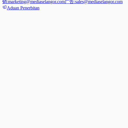
销:
marketing@mediaselangor.com
广告:
sales@mediaselangor.com
Aduan Penerbitan