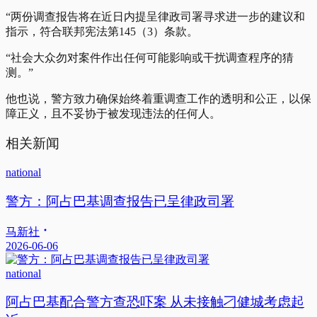
“两份调查报告将在近日内提呈律政司署寻求进一步的建议和
指示，符合联邦宪法第145（3）条款。
“社会大众勿对案件作出任何可能影响或干扰调查程序的猜
测。”
他也说，警方致力确保始终着重调查工作的透明和公正，以保
障正义，且不妥协于被发现违法的任何人。
相关新闻
national
警方：阿占巴基调查报告已呈律政司署
马新社
2026-06-06
national
阿占巴基配合警方查恐吓案 从未接触刁健城考虑起