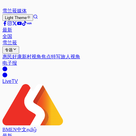
雪兰莪
媒体
Light
Theme
最新
全国
雪兰莪
专题
惠民好康
新村视角
焦点特写
旅人视角
电子报
Live
TV
BM
EN
中文
தமிழ்
最新