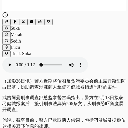
Suka
Marah
Sedih
Lucu
Tidak Suka
（加影26日讯）警方近期将传召反贪污委员会前主席丹斯里阿
占巴基，协助调查涉嫌商人拿督刁健城被指遭恐吓的案件。
武吉阿曼刑事调查部总监拿督古玛指出，警方在5月13日接获
刁健城报案后，援引刑事法典第506条文，从刑事恐吓角度展
开调查。
他说，截至目前，警方已录取两人供词，包括刁健城及据称传
达相关恐吓信息的律师。