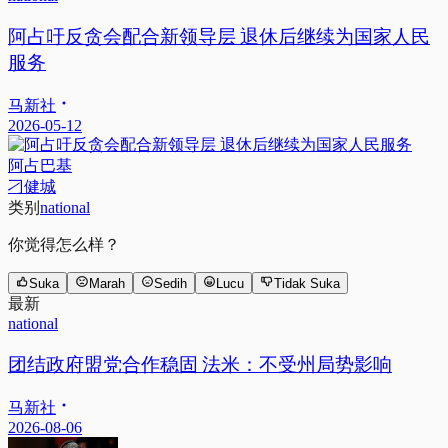
阿占吁反贪会配合新领导层 退休后继续为国家人民
服务
马新社
2026-05-12
阿占巴基
刁健城
类别
national
你觉得怎么样？
Suka
Marah
Sedih
Lucu
Tidak Suka
最新
national
团结政府盟党合作稳固 法米：不受州局势影响
马新社
2026-08-06