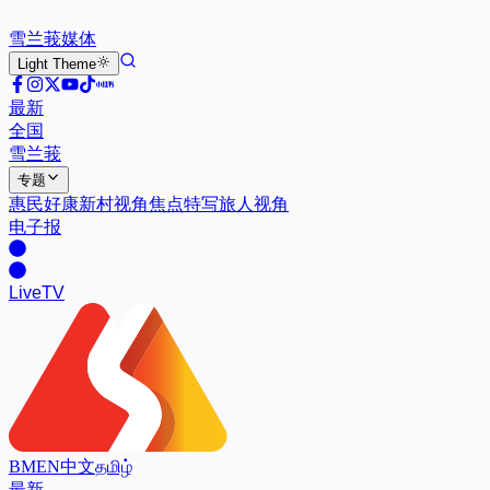
雪兰莪
媒体
Light
Theme
最新
全国
雪兰莪
专题
惠民好康
新村视角
焦点特写
旅人视角
电子报
Live
TV
BM
EN
中文
தமிழ்
最新