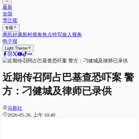
最新
全国
雪兰莪
专题
惠民好康
新村视角
焦点特写
旅人视角
电子报
Light
Theme
近期传召阿占巴基查恐吓案 警
方：刁健城及律师已录供
马新社
2026-05-26, 上午 10:40