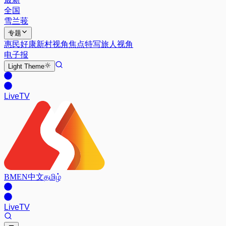
全国
雪兰莪
专题
惠民好康
新村视角
焦点特写
旅人视角
电子报
Light
Theme
Live
TV
BM
EN
中文
தமிழ்
Live
TV