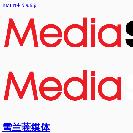
BM
EN
中文
தமிழ்
雪兰莪媒体