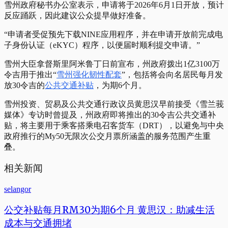
雪州政府秘书办公室表示，申请将于2026年6月1日开放，预计
反应踊跃，因此建议公众提早做好准备。
“申请者受促预先下载NINE应用程序，并在申请开放前完成电
子身份认证（eKYC）程序，以便届时顺利提交申请。”
雪州大臣拿督斯里阿米鲁丁日前宣布，州政府拨出1亿3100万
令吉用于推出“
雪州强化韧性配套
”，包括将会向名居民每月发
放30令吉的
公共交通补贴
，为期6个月。
雪州投资、贸易及公共交通行政议员黄思汉早前接受《雪兰莪
媒体》专访时曾提及，州政府即将推出的30令吉公共交通补
贴，将主要用于乘客搭乘电召客货车（DRT），以避免与中央
政府推行的My50无限次公交月票所涵盖的服务范围产生重
叠。
相关新闻
selangor
公交补贴每月RM30为期6个月 黄思汉：助减生活
成本与交通拥堵