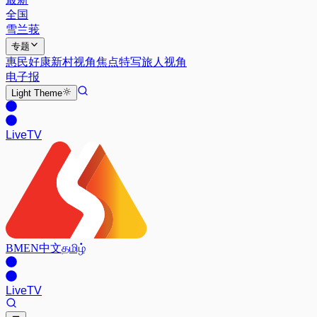
全国
雪兰莪
专题
惠民好康
新村视角
焦点特写
旅人视角
电子报
Light
Theme
Live
TV
BM
EN
中文
தமிழ்
Live
TV