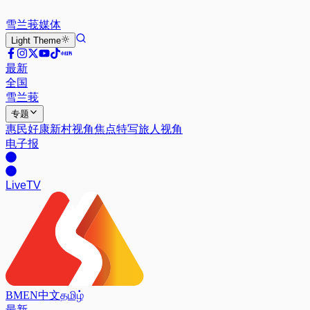
雪兰莪
媒体
Light
Theme
最新
全国
雪兰莪
专题
惠民好康
新村视角
焦点特写
旅人视角
电子报
Live
TV
BM
EN
中文
தமிழ்
最新