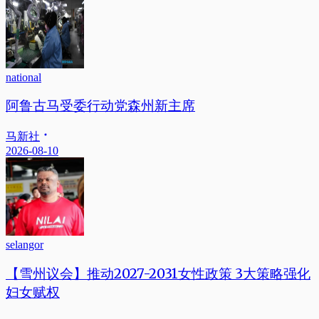
national
阿鲁古马受委行动党森州新主席
马新社
2026-08-10
selangor
【雪州议会】推动2027-2031女性政策 3大策略强化
妇女赋权