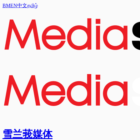
BM
EN
中文
தமிழ்
雪兰莪媒体