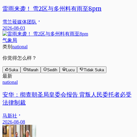
雷雨来袭！ 雪2区与多州料有雨至8pm
雪兰莪媒体团队
2026-08-03
气象局
类别
national
你觉得怎么样？
Suka
Marah
Sedih
Lucu
Tidak Suka
最新
national
安华：彻查朝圣局皇委会报告 背叛人民委托者必受
法律制裁
马新社
2026-08-08