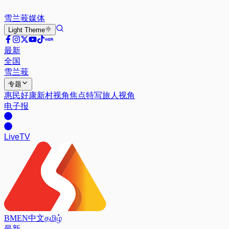
雪兰莪
媒体
Light
Theme
最新
全国
雪兰莪
专题
惠民好康
新村视角
焦点特写
旅人视角
电子报
Live
TV
BM
EN
中文
தமிழ்
最新