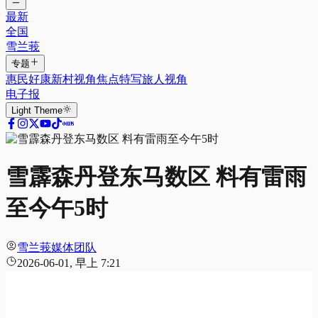
最新
全国
雪兰莪
专题
惠民好康
新村视角
焦点特写
旅人视角
电子报
Light
Theme
雪霹森丹登东马数区 料有雷雨
至今午5时
雪兰莪媒体团队
2026-06-01, 早上 7:21