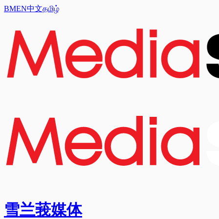
BM
EN
中文
தமிழ்
雪兰莪媒体