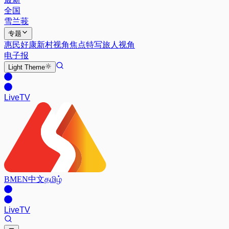
全国
雪兰莪
专题
惠民好康
新村视角
焦点特写
旅人视角
电子报
Light
Theme
Live
TV
BM
EN
中文
தமிழ்
Live
TV