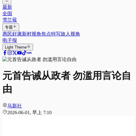
最新
全国
雪兰莪
专题
惠民好康
新村视角
焦点特写
旅人视角
电子报
Light
Theme
元首告诫从政者 勿滥用言论自
由
马新社
2026-06-01, 早上 7:10