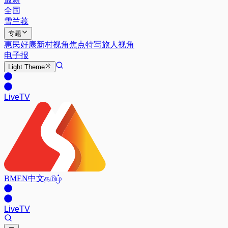
全国
雪兰莪
专题
惠民好康
新村视角
焦点特写
旅人视角
电子报
Light
Theme
Live
TV
BM
EN
中文
தமிழ்
Live
TV