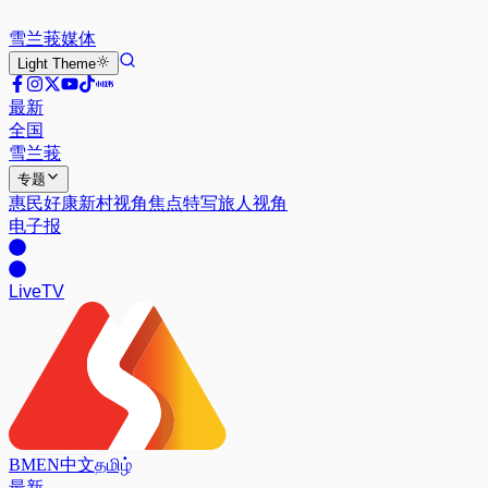
雪兰莪
媒体
Light
Theme
最新
全国
雪兰莪
专题
惠民好康
新村视角
焦点特写
旅人视角
电子报
Live
TV
BM
EN
中文
தமிழ்
最新