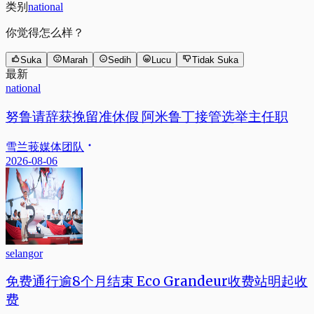
类别
national
你觉得怎么样？
Suka
Marah
Sedih
Lucu
Tidak Suka
最新
national
努鲁请辞获挽留准休假 阿米鲁丁接管选举主任职
雪兰莪媒体团队
2026-08-06
selangor
免费通行逾8个月结束 Eco Grandeur收费站明起收
费