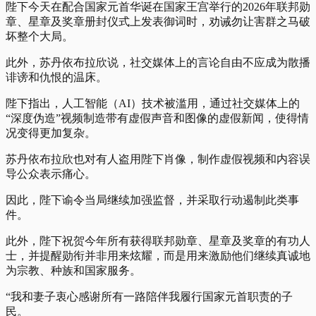
陛下今天在配合国家元首华诞在国家王宫举行的2026年联邦勋
章、星章及奖章册封仪式上发表御词时，劝诫勿让害群之马破
坏整个大局。
此外，苏丹依布拉欣说，社交媒体上的言论自由不应成为散播
诽谤和仇恨的温床。
陛下指出，人工智能（AI）技术被滥用，通过社交媒体上的
“深度伪造”视频制造带有虚假声音和图像的虚假新闻，使得情
况变得更加复杂。
苏丹依布拉欣也对有人盗用陛下肖像，制作虚假视频和内容误
导公众表示痛心。
因此，陛下谕令当局继续加强监督，并采取行动遏制此类事
件。
此外，陛下祝贺今年所有获得联邦勋章、星章及奖章的有功人
士，并提醒勋衔并非用来炫耀，而是用来激励他们继续真诚地
为宗教、种族和国家服务。
“我和妻子衷心感谢所有一路陪伴我履行国家元首职责的子
民。