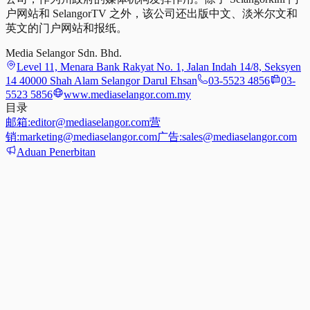
户网站和 SelangorTV 之外，该公司还出版中文、淡米尔文和
英文的门户网站和报纸。
Media Selangor Sdn. Bhd.
Level 11, Menara Bank Rakyat No. 1, Jalan Indah 14/8, Seksyen
14 40000 Shah Alam Selangor Darul Ehsan
03-5523 4856
03-
5523 5856
www.mediaselangor.com.my
目录
邮箱:
editor@mediaselangor.com
营
销:
marketing@mediaselangor.com
广告:
sales@mediaselangor.com
Aduan Penerbitan