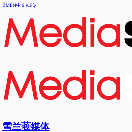
BM
EN
中文
தமிழ்
雪兰莪媒体