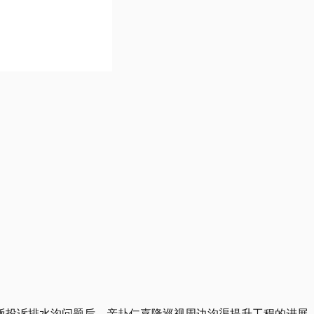
商贩投诉排水沟问题后，亲赴仁嘉隆巡视周边沟渠提升工程的进展