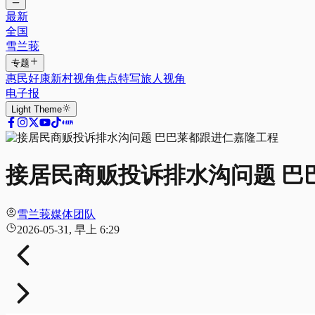
最新
全国
雪兰莪
专题
惠民好康
新村视角
焦点特写
旅人视角
电子报
Light
Theme
接居民商贩投诉排水沟问题 巴
雪兰莪媒体团队
2026-05-31, 早上 6:29