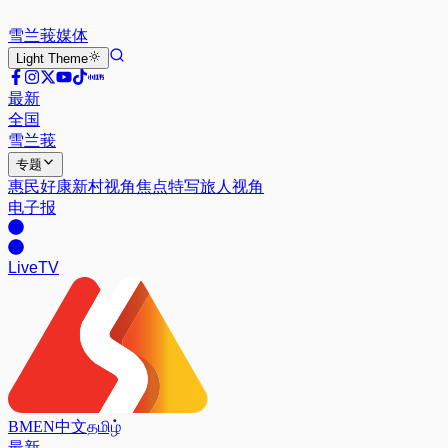
雪兰莪
媒体
Light
Theme
最新
全国
雪兰莪
专题
惠民好康
新村视角
焦点特写
旅人视角
电子报
Live
TV
BM
EN
中文
தமிழ்
最新