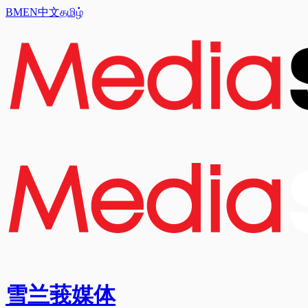
BM
EN
中文
தமிழ்
雪兰莪媒体