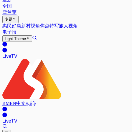
全国
雪兰莪
专题
惠民好康
新村视角
焦点特写
旅人视角
电子报
Light
Theme
Live
TV
BM
EN
中文
தமிழ்
Live
TV