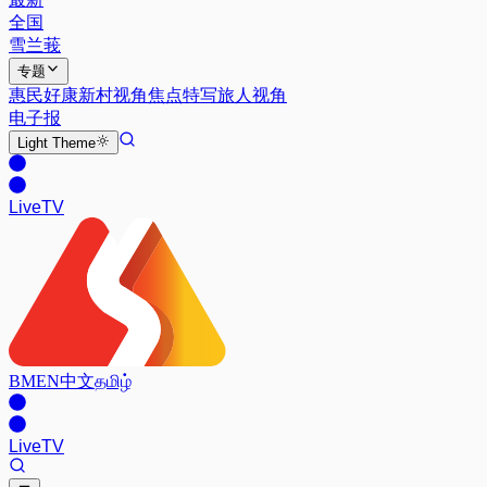
全国
雪兰莪
专题
惠民好康
新村视角
焦点特写
旅人视角
电子报
Light
Theme
Live
TV
BM
EN
中文
தமிழ்
Live
TV