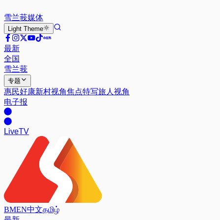
雪兰莪
媒体
Light
Theme
最新
全国
雪兰莪
专题
惠民好康
新村视角
焦点特写
旅人视角
电子报
Live
TV
BM
EN
中文
தமிழ்
最新