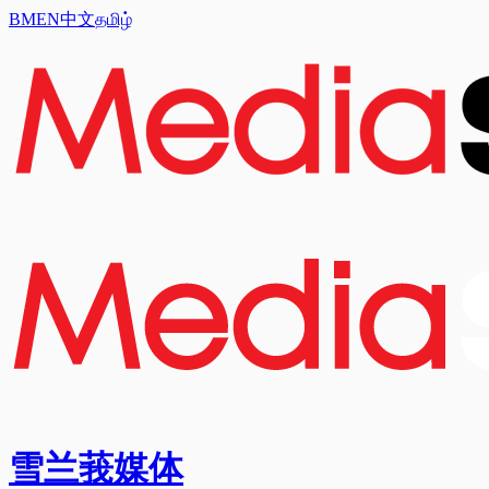
BM
EN
中文
தமிழ்
雪兰莪媒体