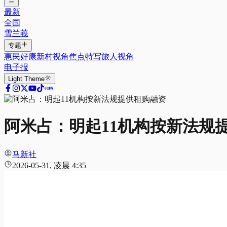
最新
全国
雪兰莪
专题
惠民好康
新村视角
焦点特写
旅人视角
电子报
Light
Theme
阿米占：明起11机构按新法规
马新社
2026-05-31, 凌晨 4:35