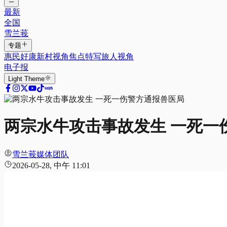
最新
全国
雪兰莪
专题
惠民好康
新村视角
焦点特写
旅人视角
电子报
Light
Theme
两宗水牛攻击事故发生 一死一
雪兰莪媒体团队
2026-05-28, 中午 11:01