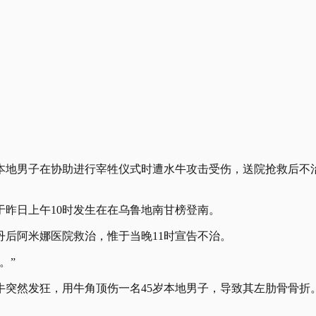
名本地男子在协助进行宰牲仪式时遭水牛攻击受伤，送院抢救后不
昨日上午10时发生在在乌鲁地南甘榜登南。
丹后阿米娜医院救治，惟于当晚11时宣告不治。
。”
牛突然发狂，用牛角顶伤一名45岁本地男子，导致其左肋骨骨折