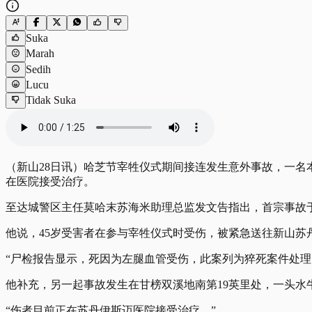
Suka
Marah
Sedih
Lucu
Tidak Suka
（新山28日讯）哈芝节宰牲仪式期间接连发生意外事故，一
在医院接受治疗。
至达城警区主任莫哈末苏海米助理总监发文告指出，首宗事故于
他说，45岁受害者在参与宰牲仪式时受伤，被紧急送往新山苏
“尸检报告显示，死因为左腿血管受伤，此案列为猝死案件处理
他补充，另一起事故发生在甘榜双溪地南第19英里处，一头水
“伤者目前正在苏丹伊斯迈医院接受治疗。”