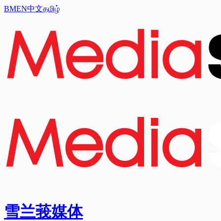
BM
EN
中文
தமிழ்
雪兰莪媒体