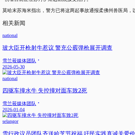
莫哈末苏海米指出，警方已将这两起事故通报柔佛州兽医局，
相关新闻
national
玻大臣开枪射牛惹议 警充公霰弹枪展开调查
雪兰莪媒体团队
2026-05-30
national
四驱车撞水牛 失控撞对面车致2死
雪兰莪媒体团队
2026-01-04
selangor
雪行政议员团队齐送哈芝节祝福 吁民实践真诚关爱