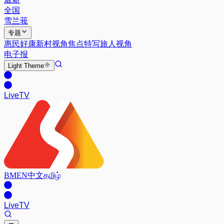
全国
雪兰莪
专题
惠民好康
新村视角
焦点特写
旅人视角
电子报
Light
Theme
Live
TV
BM
EN
中文
தமிழ்
Live
TV