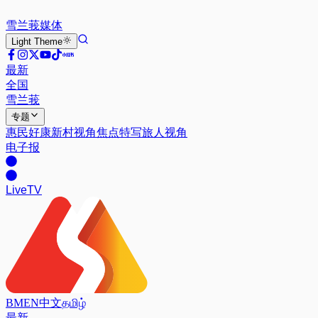
雪兰莪
媒体
Light
Theme
最新
全国
雪兰莪
专题
惠民好康
新村视角
焦点特写
旅人视角
电子报
Live
TV
BM
EN
中文
தமிழ்
最新