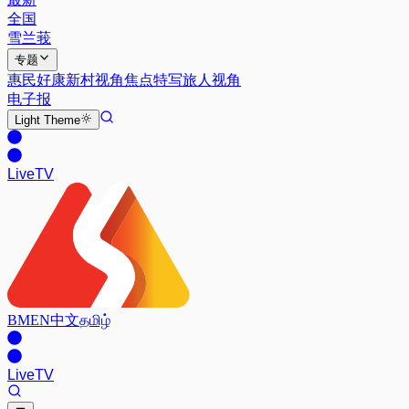
全国
雪兰莪
专题
惠民好康
新村视角
焦点特写
旅人视角
电子报
Light
Theme
Live
TV
BM
EN
中文
தமிழ்
Live
TV