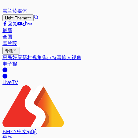
雪兰莪
媒体
Light
Theme
最新
全国
雪兰莪
专题
惠民好康
新村视角
焦点特写
旅人视角
电子报
Live
TV
BM
EN
中文
தமிழ்
最新