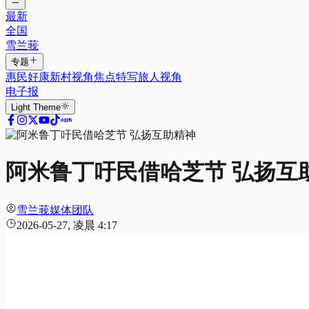
最新
全国
雪兰莪
专题
惠民好康
新村视角
焦点特写
旅人视角
电子报
Light
Theme
阿米鲁丁吁民借哈芝节 弘扬互
雪兰莪媒体团队
2026-05-27, 凌晨 4:17