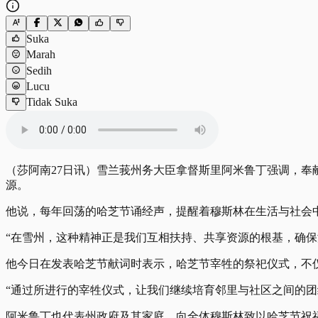
Suka
Marah
Sedih
Lucu
Tidak Suka
（莎阿南27日讯）雪兰莪州务大臣拿督斯里阿米鲁丁强调，
源。
他说，每年回荡的哈芝节诵经声，提醒着穆斯林在生活与社会
“在雪州，这种精神正是我们互相扶持、共享资源的根基，确保
他今日在发表哈芝节献词时表示，哈芝节宰牲的祭祀仪式，不
“通过所进行的宰牲仪式，让我们继续培育邻里与社区之间的团
阿米鲁丁也代表州政府及其家庭，向全体穆斯林致以哈芝节祝