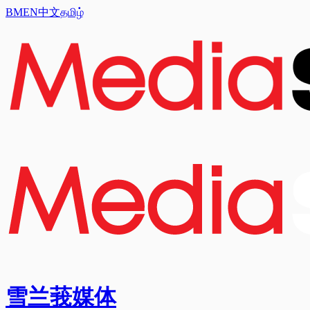
BM
EN
中文
தமிழ்
雪兰莪媒体