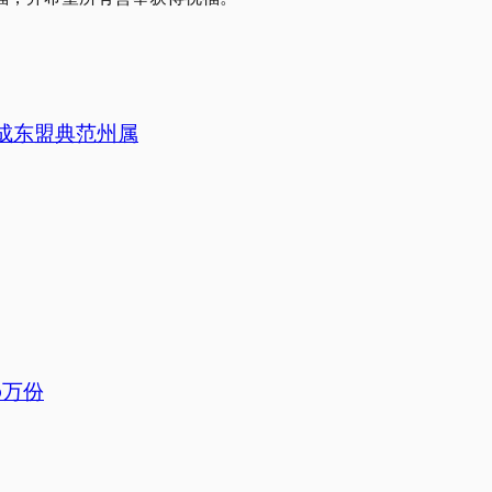
0成东盟典范州属
6万份