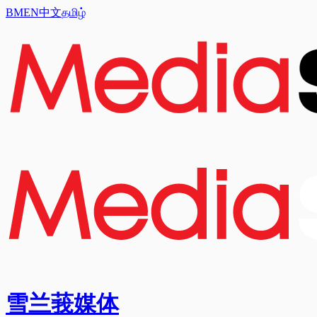
BM
EN
中文
தமிழ்
雪兰莪媒体