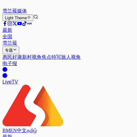
雪兰莪
媒体
Light
Theme
最新
全国
雪兰莪
专题
惠民好康
新村视角
焦点特写
旅人视角
电子报
Live
TV
BM
EN
中文
தமிழ்
最新