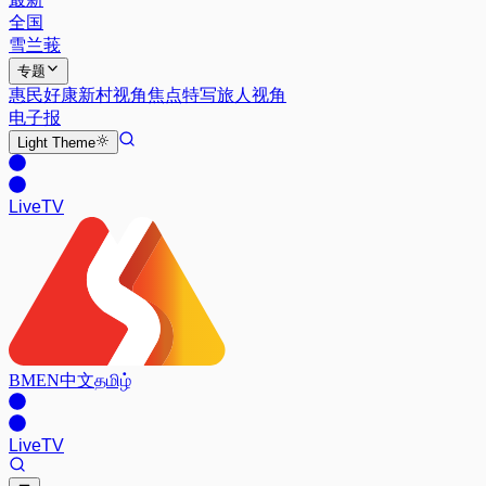
全国
雪兰莪
专题
惠民好康
新村视角
焦点特写
旅人视角
电子报
Light
Theme
Live
TV
BM
EN
中文
தமிழ்
Live
TV