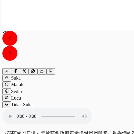
Suka
Marah
Sedih
Lucu
Tidak Suka
（莎阿南27日讯）雪兰莪州政府正考虑对屡屡贩卖走私香烟