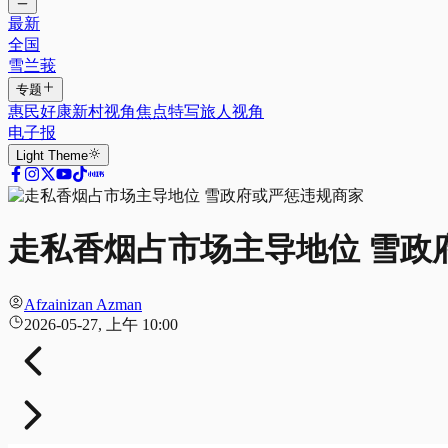
最新
全国
雪兰莪
专题
惠民好康
新村视角
焦点特写
旅人视角
电子报
Light
Theme
走私香烟占市场主导地位 雪政
Afzainizan Azman
2026-05-27, 上午 10:00