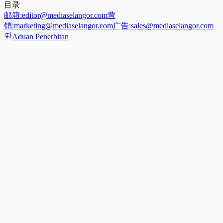
目录
邮箱:
editor@mediaselangor.com
营
销:
marketing@mediaselangor.com
广告:
sales@mediaselangor.com
Aduan Penerbitan