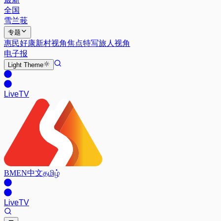
全国
雪兰莪
专题
惠民好康
新村视角
焦点特写
旅人视角
电子报
Light
Theme
Live
TV
BM
EN
中文
தமிழ்
Live
TV