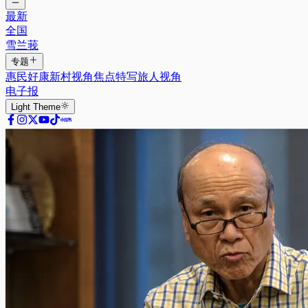
最新
全国
雪兰莪
专题
惠民好康
新村视角
焦点特写
旅人视角
电子报
Light
Theme