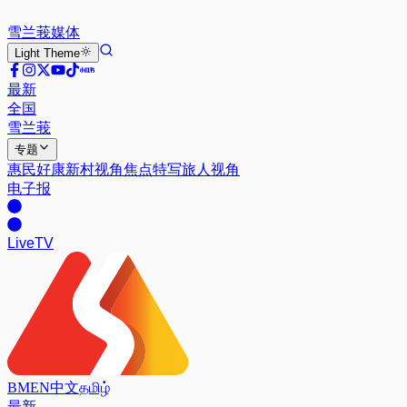
雪兰莪
媒体
Light
Theme
最新
全国
雪兰莪
专题
惠民好康
新村视角
焦点特写
旅人视角
电子报
Live
TV
BM
EN
中文
தமிழ்
最新