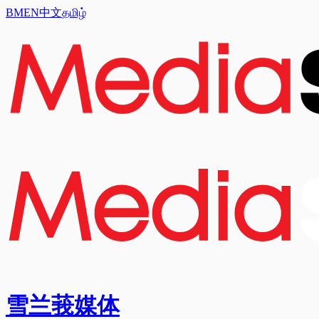
BM
EN
中文
தமிழ்
雪兰莪媒体