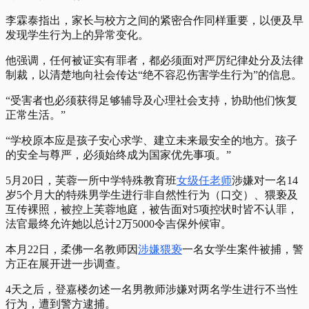
李霖泰指出，家长与校方之间的紧密合作同样重要，以便及早
发现学生行为上的异常变化。
他强调，任何被证实有罪者，都必须面对严厉纪律处分及法律
制裁，以清楚地向社会传达“绝不容忍伤害学生行为”的信息。
“受害者也必须获得足够辅导及心理社会支持，协助他们恢复
正常生活。”
“学校原本应是孩子安心求学、建立未来最安全的地方。孩子
的安全与尊严，必须始终成为国家优先事项。”
5月20日，芙蓉一所
中学特殊教育班
女级任老师
涉嫌对一名14
岁5个月大的特殊男学生进行非自然性行为（口交）、猥亵及
互传裸照，被控上芙蓉地庭，被告面对5项控状时皆不认罪，
法官最终允许她以总计2万5000令吉保外候审。
本月22日，柔佛一名教师因
涉嫌猥亵
一名女学生案件被捕，警
方正在展开进一步调查。
4天之后，登嘉楼勿述
一名男教师涉嫌对两名学生进行不当性
行为，遭到警方逮捕。