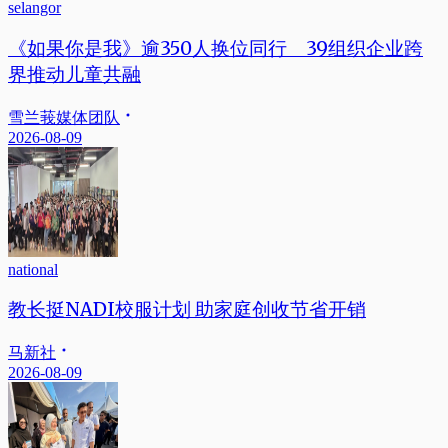
selangor
《如果你是我》逾350人换位同行 39组织企业跨
界推动儿童共融
雪兰莪媒体团队
2026-08-09
national
教长挺NADI校服计划 助家庭创收节省开销
马新社
2026-08-09