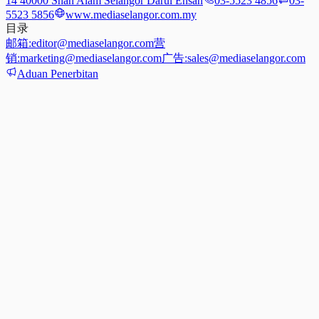
14 40000 Shah Alam Selangor Darul Ehsan
03-5523 4856
03-
5523 5856
www.mediaselangor.com.my
目录
邮箱:
editor@mediaselangor.com
营
销:
marketing@mediaselangor.com
广告:
sales@mediaselangor.com
Aduan Penerbitan