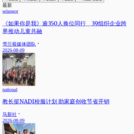
最新
selangor
《如果你是我》逾350人换位同行 39组织企业跨
界推动儿童共融
雪兰莪媒体团队
2026-08-09
national
教长挺NADI校服计划 助家庭创收节省开销
马新社
2026-08-09