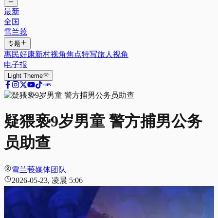
最新
全国
雪兰莪
专题
惠民好康
新村视角
焦点特写
旅人视角
电子报
Light
Theme
疑猥亵9岁男童 警方捕男公务
员助查
雪兰莪媒体团队
2026-05-23, 凌晨 5:06