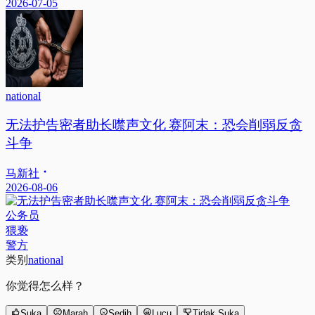
2026-07-05
national
无法护告密者助长噤声文化 赛阿末：恐会削弱反贪
斗争
马新社
2026-08-06
公务员
猥亵
警方
类别
national
你觉得怎么样？
Suka
Marah
Sedih
Lucu
Tidak Suka