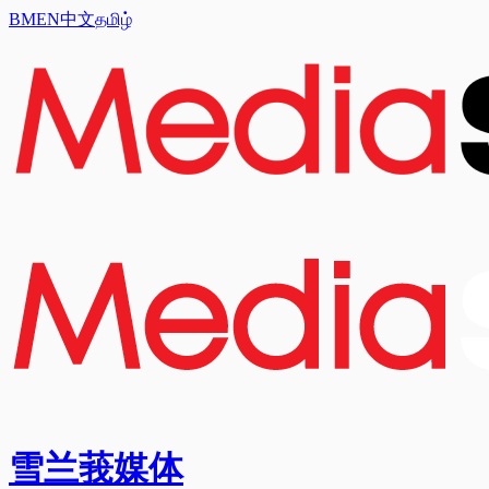
BM
EN
中文
தமிழ்
雪兰莪媒体