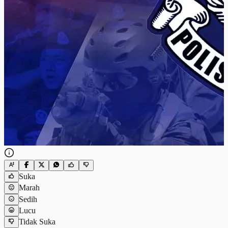
Suka
Marah
Sedih
Lucu
Tidak Suka