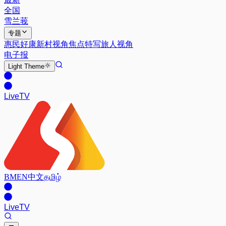
全国
雪兰莪
专题
惠民好康
新村视角
焦点特写
旅人视角
电子报
Light
Theme
Live
TV
BM
EN
中文
தமிழ்
Live
TV