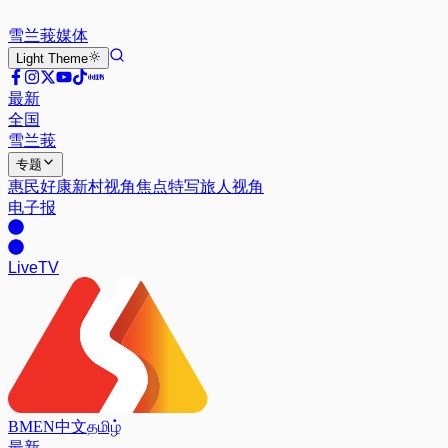
雪兰莪
媒体
Light
Theme
最新
全国
雪兰莪
专题
惠民好康
新村视角
焦点特写
旅人视角
电子报
Live
TV
BM
EN
中文
தமிழ்
最新