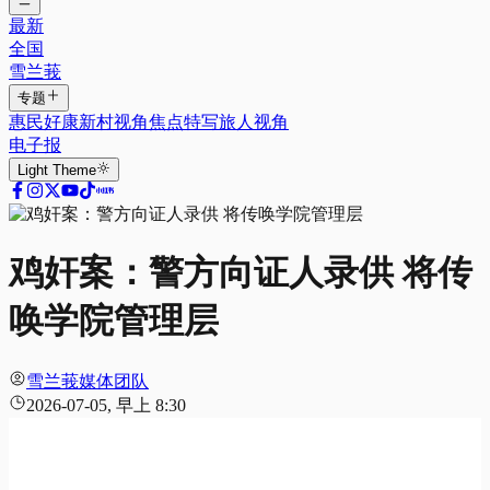
最新
全国
雪兰莪
专题
惠民好康
新村视角
焦点特写
旅人视角
电子报
Light
Theme
鸡奸案：警方向证人录供 将传
唤学院管理层
雪兰莪媒体团队
2026-07-05, 早上 8:30