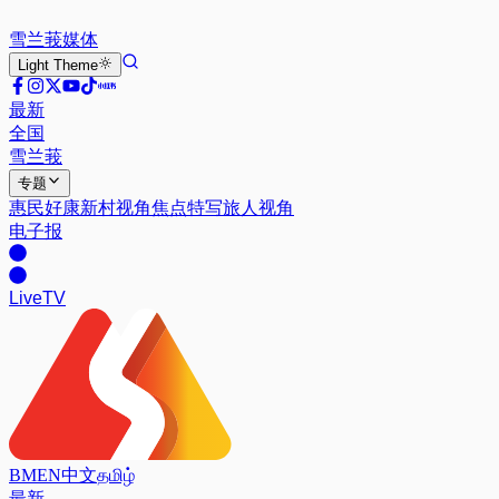
雪兰莪
媒体
Light
Theme
最新
全国
雪兰莪
专题
惠民好康
新村视角
焦点特写
旅人视角
电子报
Live
TV
BM
EN
中文
தமிழ்
最新