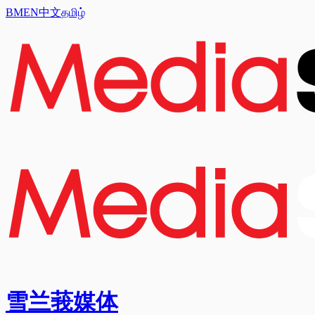
BM
EN
中文
தமிழ்
雪兰莪媒体