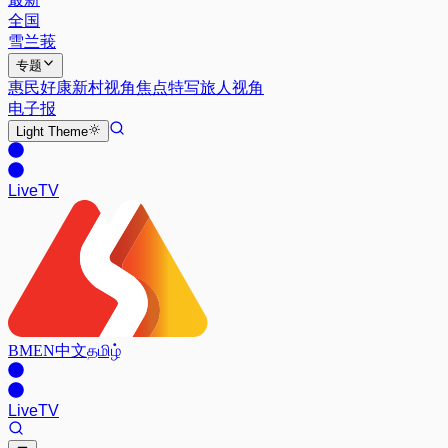
全国
雪兰莪
专题
惠民好康
新村视角
焦点特写
旅人视角
电子报
Light
Theme
Live
TV
BM
EN
中文
தமிழ்
Live
TV