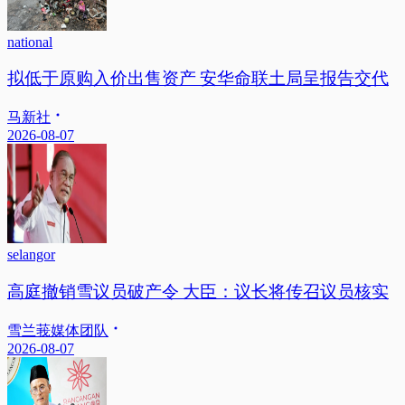
national
拟低于原购入价出售资产 安华命联土局呈报告交代
马新社
2026-08-07
selangor
高庭撤销雪议员破产令 大臣：议长将传召议员核实
雪兰莪媒体团队
2026-08-07