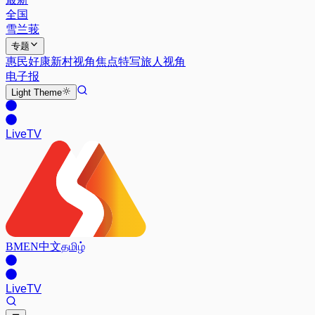
全国
雪兰莪
专题
惠民好康
新村视角
焦点特写
旅人视角
电子报
Light
Theme
Live
TV
BM
EN
中文
தமிழ்
Live
TV