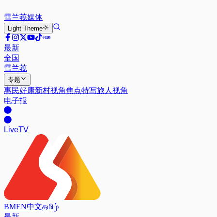
雪兰莪
媒体
Light
Theme
最新
全国
雪兰莪
专题
惠民好康
新村视角
焦点特写
旅人视角
电子报
Live
TV
BM
EN
中文
தமிழ்
最新