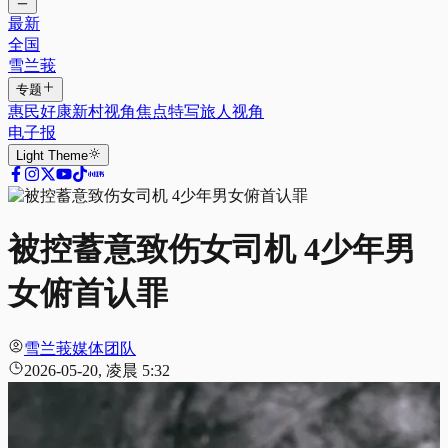
最新
全国
雪兰莪
专题
惠民好康
新村视角
焦点特写
旅人视角
电子报
Light
Theme
被控蓄意致伤女司机 4少年男
女俯首认罪
雪兰莪媒体团队
2026-05-20, 凌晨 5:32