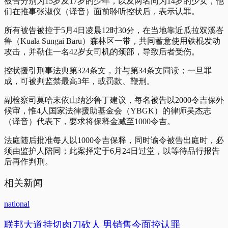
被告分别为15岁及17岁的少年，以及两名同为14岁的少女，他
们在推事张淑仪（译音）面前聆听控状后，表示认罪。
所有被告被控于5月4日凌晨12时30分，在当地靠近瓜拉双溪峇
鲁（Kuala Sungai Baru）森林区一带，共同蓄意使用铁棍发动
攻击，并勒住一名42岁女司机的颈部，导致后者受伤。
控状援引刑事法典第324条文，并与第34条文同读；一旦罪
成，可被判监禁最高3年，或罚款、鞭刑。
副检察司莫哈末依山纳沙鲁丁建议，每名被告以2000令吉保外
候审，惟4人国家法律援助基金会（YBGK）的律师吴杰志
（译音）代表下，要求将保释金减至1000令吉。
法庭随后批准每人以1000令吉保释，同时谕令被告出庭时，必
须由监护人陪同；此案择定于6月24日过堂，以等待品行报告
后再作判刑。
相关新闻
national
联邦大道持切肉刀砍人 男销售今面控认罪