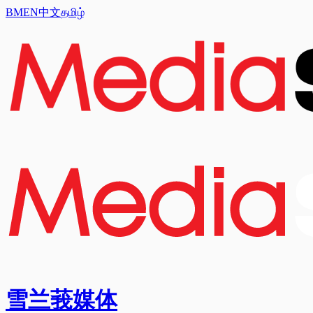
BM
EN
中文
தமிழ்
雪兰莪媒体