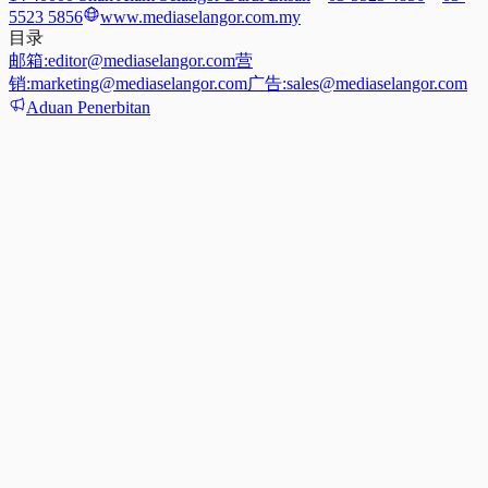
5523 5856
www.mediaselangor.com.my
目录
邮箱:
editor@mediaselangor.com
营
销:
marketing@mediaselangor.com
广告:
sales@mediaselangor.com
Aduan Penerbitan