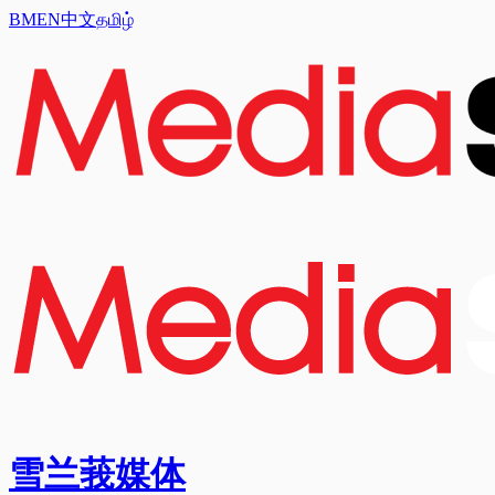
BM
EN
中文
தமிழ்
雪兰莪媒体