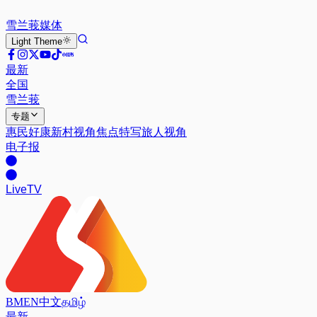
雪兰莪
媒体
Light
Theme
最新
全国
雪兰莪
专题
惠民好康
新村视角
焦点特写
旅人视角
电子报
Live
TV
BM
EN
中文
தமிழ்
最新