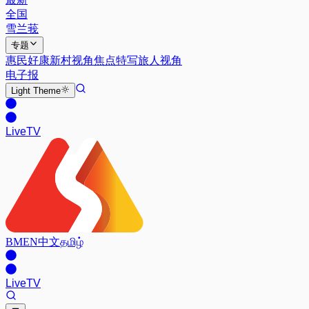
全国
雪兰莪
专题
惠民好康
新村视角
焦点特写
旅人视角
电子报
Light
Theme
Live
TV
BM
EN
中文
தமிழ்
Live
TV