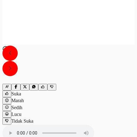
Suka
Marah
Sedih
Lucu
Tidak Suka