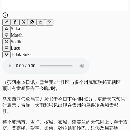
Suka
Marah
Sedih
Lucu
Tidak Suka
（莎阿南19日讯）雪兰莪2个县区与多个州属和联邦直辖区，
预计有雷暴警告至今晚7时。
马来西亚气象局官方脸书于今日下午4时45分，更新天气预告
时表示，雷暴、大雨和强风出现在雪州的乌鲁冷岳和雪邦
县。
整个玻璃市、吉打、槟城、布城、森美兰的天气同上，至于霹
雳、登嘉楼、彭亨、柔佛、砂拉越和沙巴，只涉及局部地