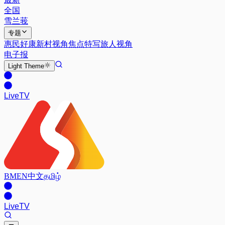
全国
雪兰莪
专题
惠民好康
新村视角
焦点特写
旅人视角
电子报
Light
Theme
Live
TV
BM
EN
中文
தமிழ்
Live
TV