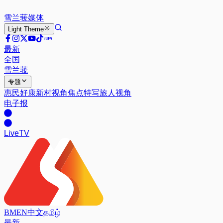
雪兰莪
媒体
Light
Theme
最新
全国
雪兰莪
专题
惠民好康
新村视角
焦点特写
旅人视角
电子报
Live
TV
BM
EN
中文
தமிழ்
最新