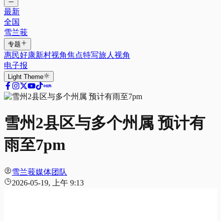
最新
全国
雪兰莪
专题
惠民好康
新村视角
焦点特写
旅人视角
电子报
Light
Theme
雪州2县区与多个州属 预计有
雨至7pm
雪兰莪媒体团队
2026-05-19, 上午 9:13