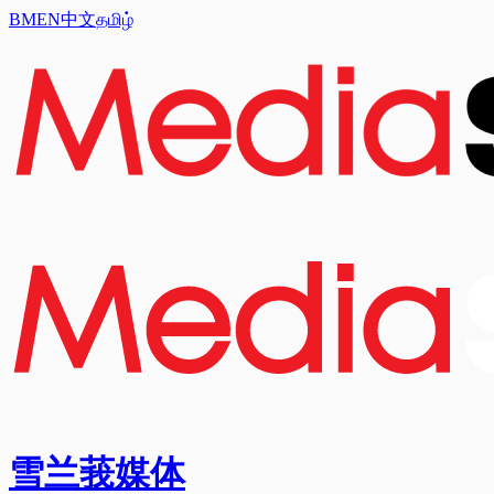
BM
EN
中文
தமிழ்
雪兰莪媒体