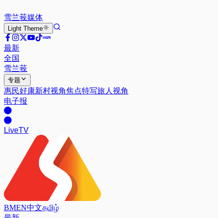
雪兰莪
媒体
Light
Theme
最新
全国
雪兰莪
专题
惠民好康
新村视角
焦点特写
旅人视角
电子报
Live
TV
BM
EN
中文
தமிழ்
最新