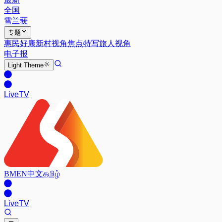
全国
雪兰莪
专题
惠民好康
新村视角
焦点特写
旅人视角
电子报
Light
Theme
Live
TV
BM
EN
中文
தமிழ்
Live
TV