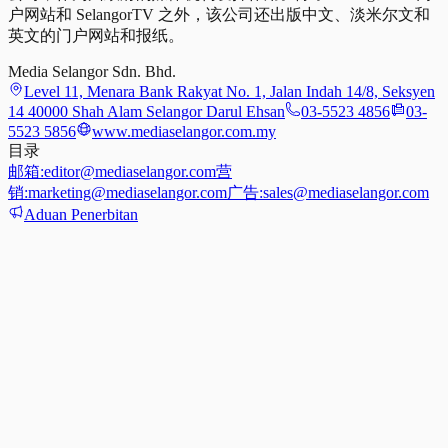
户网站和 SelangorTV 之外，该公司还出版中文、淡米尔文和
英文的门户网站和报纸。
Media Selangor Sdn. Bhd.
Level 11, Menara Bank Rakyat No. 1, Jalan Indah 14/8, Seksyen
14 40000 Shah Alam Selangor Darul Ehsan
03-5523 4856
03-
5523 5856
www.mediaselangor.com.my
目录
邮箱:
editor@mediaselangor.com
营
销:
marketing@mediaselangor.com
广告:
sales@mediaselangor.com
Aduan Penerbitan