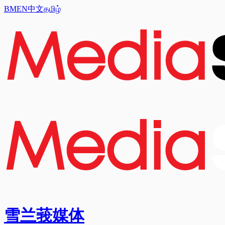
BM
EN
中文
தமிழ்
雪兰莪媒体