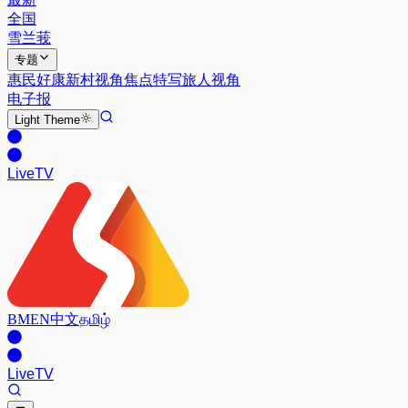
全国
雪兰莪
专题
惠民好康
新村视角
焦点特写
旅人视角
电子报
Light
Theme
Live
TV
BM
EN
中文
தமிழ்
Live
TV