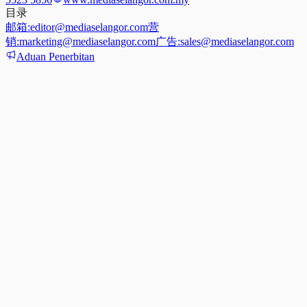
目录
邮箱:
editor@mediaselangor.com
营
销:
marketing@mediaselangor.com
广告:
sales@mediaselangor.com
Aduan Penerbitan