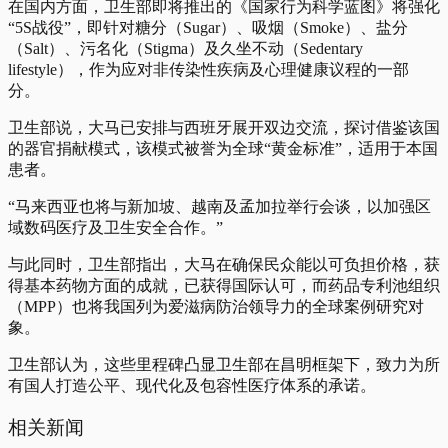
在国内方面，卫生部即将推出的《国家行为科学蓝图》将强化
“5S战役”，即针对糖分（Sugar）、吸烟（Smoke）、盐分
（Salt）、污名化（Stigma）及久坐不动（Sedentary
lifestyle），作为应对非传染性疾病及心理健康议程的一部
分。
卫生部说，大马已安排与西班牙展开双边交流，探讨借鉴该国
的器官捐献模式，该模式被誉为全球“黄金标准”，适用于本国
患者。
“马来西亚也将与新加坡、越南及孟加拉举行会谈，以加强区
域数码医疗及卫生安全合作。”
与此同时，卫生部指出，大马在确保民众能以可负担价格，获
得基本药物方面的成就，已获得国际认可，而药品专利池组织
（MPP）也将我国列为爱滋病防治领导力的全球案例研究对
象。
卫生部认为，这些里程碑凸显卫生部在昌明框架下，致力为所
有国人打造公平、现代化及包容性医疗体系的承诺。
相关新闻