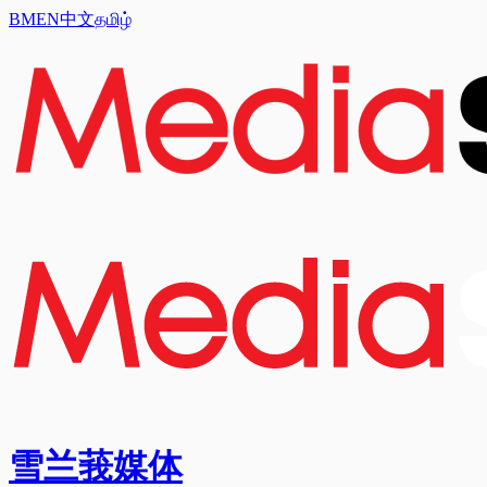
BM
EN
中文
தமிழ்
雪兰莪媒体