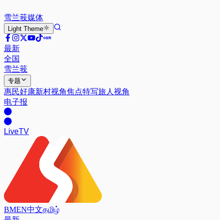
雪兰莪
媒体
Light
Theme
最新
全国
雪兰莪
专题
惠民好康
新村视角
焦点特写
旅人视角
电子报
Live
TV
BM
EN
中文
தமிழ்
最新