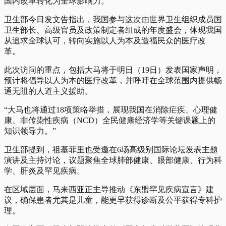
国内改革转化为全球影响力。
卫生部今日发文告指出，我国参与这次由世界卫生组织成员国
卫生部长、高级官员及政策制定者组成的年度盛会，体现我国
从追求全球认可，转向实施以人为本及造福民众的医疗改
革。
此次访问的重点，包括大马将于明日（19日）发表国家声明，
预计将倡导以人为本的医疗改革，并呼吁在全球范围内提供畅
通无阻的人道主义援助。
“大马也将通过18项策略举措，展现我国在消除疟疾、心理健
康、非传染性疾病（NCD）全民健康经济学等关键课题上的
知识领导力。”
卫生部提到，祖基菲里也受邀在6场高级别国际论坛发表主题
演讲及主持讨论，议题聚焦全球肺部健康、眼部健康、行为科
学、肝炎及罕见疾病。
在区域层面，马来西亚正主导推动《东盟罕见疾病宣言》建
议，确保患者尤其是儿童，能更早获得诊断及公平获得专科护
理。