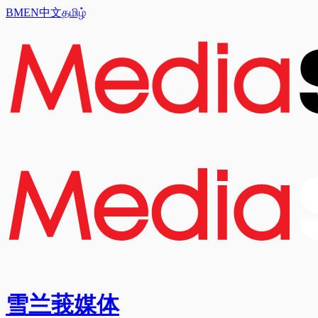
BM
EN
中文
தமிழ்
雪兰莪媒体