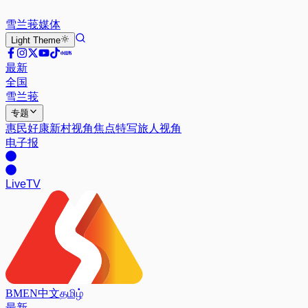
雪兰莪
媒体
Light
Theme
最新
全国
雪兰莪
专题
惠民好康
新村视角
焦点特写
旅人视角
电子报
Live
TV
BM
EN
中文
தமிழ்
最新