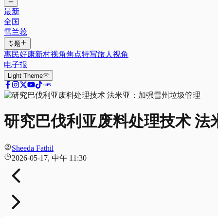
最新
全国
雪兰莪
专题
惠民好康
新村视角
焦点特写
旅人视角
电子报
Light
Theme
研究巴伐利亚废料处理技术 法
Sheeda Fathil
2026-05-17, 中午 11:30